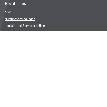
Rechtliches
AGB
Nutzungsbedingungen
Logistik- und Servicepreisliste
Impressum
Datenschutz
Integrität
Kontakt
Follow Us
© Copyright CMS Dienstleistungs-Gesellschaft
* NUR FÜR GEWERBLICHE KUNDEN. ALLE ANGEGEBENEN PREISE
SIND ZZGL. GESETZLICHER MWST.
**Punktestand wird innerhalb mehrerer Wochen aktualisiert.