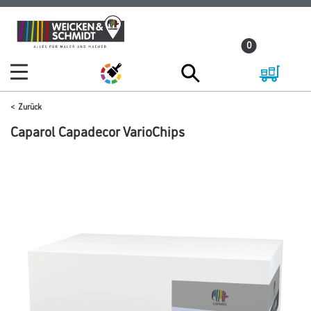
Zum
Zum
Inhalt
Navigationsmenü
0
springen
springen
Zurück
Caparol Capadecor VarioChips