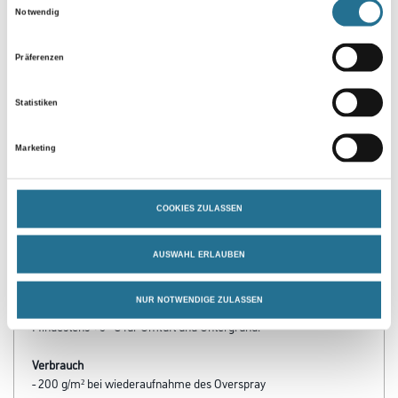
Notwendig
Präferenzen
Statistiken
Marketing
PRODUKTEIGENSCHAFTEN
Produkteigenschaft
COOKIES ZULASSEN
- Einfache und wirtschaftliche Verarbeitung
- Alkalibeständig
- Bestmöglich lichtecht
AUSWAHL ERLAUBEN
- Schwer entflammbar im System nach DIN 4102, B1
NUR NOTWENDIGE ZULASSEN
Verarbeitungstemp./Luftfeuchte
Mindestens +5 °C für Umluft und Untergrund.
Verbrauch
- 200 g/m² bei wiederaufnahme des Overspray