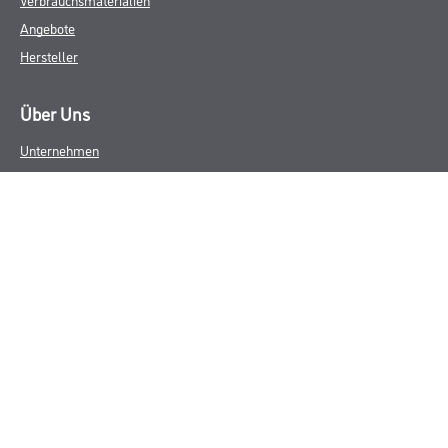
Angebote
Hersteller
Über Uns
Unternehmen
Aktuelles
Service
Karriere
Sortiment
FAQ
Rechtliches
AGB
Nutzungsbedingungen
Logistik- und Servicepreisliste