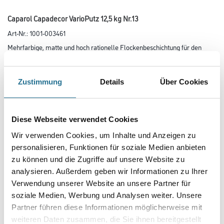
Caparol Capadecor VarioPutz 12,5 kg Nr.13
Art-Nr.:
1001-003461
Mehrfarbige, matte und hoch rationelle Flockenbeschichtung für den
Roll- und Spritzauftrag innen.
Farbtonbezeichnung
Zustimmung
Details
Über Cookies
Glanzgrad
Diese Webseite verwendet Cookies
Wir verwenden Cookies, um Inhalte und Anzeigen zu
personalisieren, Funktionen für soziale Medien anbieten
Gebinde
zu können und die Zugriffe auf unsere Website zu
analysieren. Außerdem geben wir Informationen zu Ihrer
Verwendung unserer Website an unsere Partner für
soziale Medien, Werbung und Analysen weiter. Unsere
Partner führen diese Informationen möglicherweise mit
weiteren Daten zusammen, die Sie ihnen bereitgestellt
Umrechnungsfaktoren