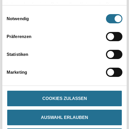
haben oder die sie im Rahmen Ihrer Nutzung der Dienste
gesammelt haben.
Einwilligungsauswahl
Notwendig
Präferenzen
Statistiken
PRODUKTEIGENSCHAFTEN
Marketing
Produkteigenschaft
- AgBB-geprüft
- Rationelle Verarbeitung
- Sehr gut reinigungsfähig
COOKIES ZULASSEN
- Mechanisch hoch belastbar
- Sehr gut ausbesserungsfähig
- Nicht brennbar nach DIN 4102, A2
AUSWAHL ERLAUBEN
Verarbeitungstemp./Luftfeuchte
Mindestens +8 °C bei einer relativen Luftfeuchtigkeit unter 65 %.