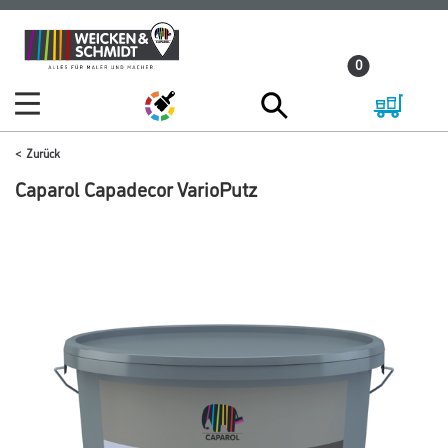
Zum
Zum
Inhalt
Navigationsmenü
0
springen
springen
Zurück
Caparol Capadecor VarioPutz