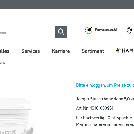
Farbauswahl
lles
Services
Karriere
Sortiment
iano
Bitte einloggen, um Preise zu
Jaeger Stucco Veneziano 5,0 k
Art-Nr.:
1010-000951
Für hochwertige Glättspachtelte
Marmormalerei im Innenberei