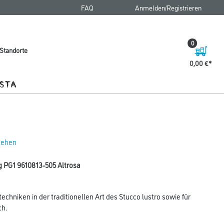
FAQ
Anmelden/Registrieren
0
Standorte
0,00 €
 sehen
g PG1 9610813-505 Altrosa
chniken in der traditionellen Art des Stucco lustro sowie für
ch.