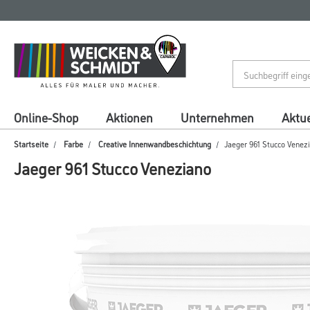
Zum
Zum
Inhalt
Navigationsmenü
springen
springen
Online-Shop
Aktionen
Unternehmen
Aktue
Startseite
Farbe
Creative Innenwandbeschichtung
Jaeger 961 Stucco Venez
Jaeger 961 Stucco Veneziano