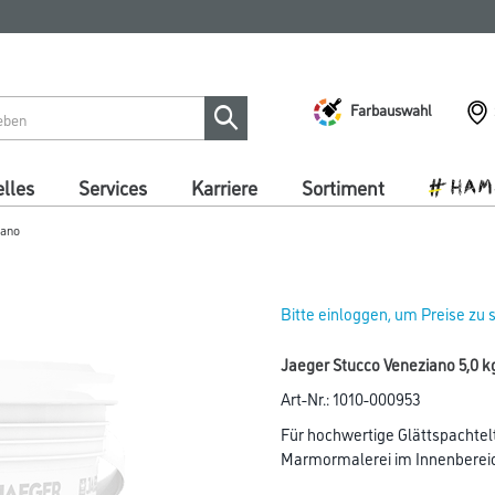
Farbauswahl
lles
Services
Karriere
Sortiment
iano
Bitte einloggen, um Preise zu
Jaeger Stucco Veneziano 5,0 k
Art-Nr.:
1010-000953
Für hochwertige Glättspachtelte
Marmormalerei im Innenberei