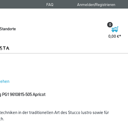
FAQ
Anmelden/Registrieren
0
Standorte
0,00 €
 sehen
g PG1 9610815-505 Apricot
chniken in der traditionellen Art des Stucco lustro sowie für
ch.