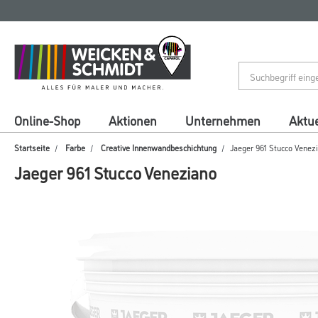
Zum
Zum
Inhalt
Navigationsmenü
springen
springen
Online-Shop
Aktionen
Unternehmen
Aktue
Startseite
Farbe
Creative Innenwandbeschichtung
Jaeger 961 Stucco Venez
Jaeger 961 Stucco Veneziano