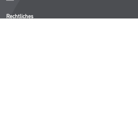
Rechtliches
AGB
Nutzungsbedingungen
Logistik- und Servicepreisliste
Impressum
Datenschutz
Integrität
Kontakt
Follow Us
© Copyright CMS Dienstleistungs-Gesellschaft
* NUR FÜR GEWERBLICHE KUNDEN. ALLE ANGEGEBENEN PREISE