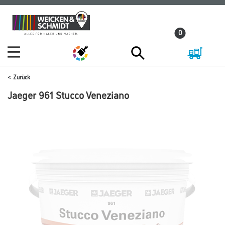
Zum
Zum
Inhalt
Navigationsmenü
0
springen
springen
Zurück
Jaeger 961 Stucco Veneziano