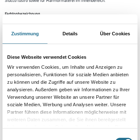
Farbtonbezeichnung
Zustimmung
Details
Über Cookies
Glanzgrad
Diese Webseite verwendet Cookies
Gebinde
Wir verwenden Cookies, um Inhalte und Anzeigen zu
personalisieren, Funktionen für soziale Medien anbieten
zu können und die Zugriffe auf unsere Website zu
analysieren. Außerdem geben wir Informationen zu Ihrer
Verwendung unserer Website an unsere Partner für
Umrechnungsfaktoren
soziale Medien, Werbung und Analysen weiter. Unsere
Partner führen diese Informationen möglicherweise mit
weiteren Daten zusammen, die Sie ihnen bereitgestellt
haben oder die sie im Rahmen Ihrer Nutzung der Dienste
gesammelt haben.
Einwilligungsauswahl