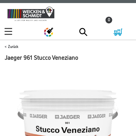
Zum
Zum
Inhalt
Navigationsmenü
0
springen
springen
Zurück
Jaeger 961 Stucco Veneziano