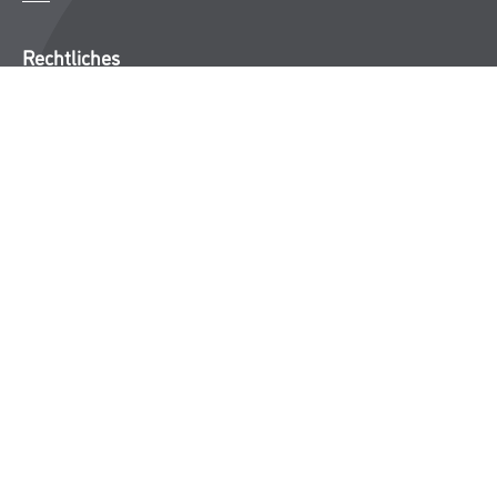
Rechtliches
AGB
Nutzungsbedingungen
Logistik- und Servicepreisliste
Impressum
Datenschutz
Integrität
Kontakt
Follow Us
© Copyright CMS Dienstleistungs-Gesellschaft
* NUR FÜR GEWERBLICHE KUNDEN. ALLE ANGEGEBENEN PREISE