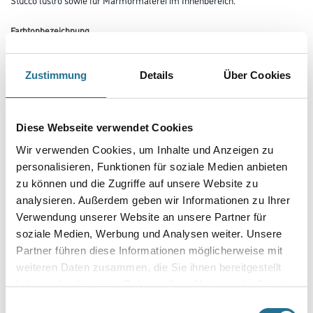
Farbtonbezeichnung
Zustimmung
Details
Über Cookies
Glanzgrad
Diese Webseite verwendet Cookies
Gebinde
Wir verwenden Cookies, um Inhalte und Anzeigen zu
personalisieren, Funktionen für soziale Medien anbieten
zu können und die Zugriffe auf unsere Website zu
analysieren. Außerdem geben wir Informationen zu Ihrer
Verwendung unserer Website an unsere Partner für
Umrechnungsfaktoren
soziale Medien, Werbung und Analysen weiter. Unsere
Partner führen diese Informationen möglicherweise mit
weiteren Daten zusammen, die Sie ihnen bereitgestellt
haben oder die sie im Rahmen Ihrer Nutzung der Dienste
gesammelt haben.
Einwilligungsauswahl