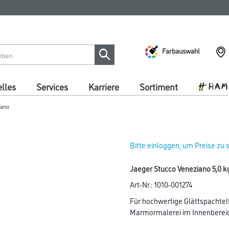
Farbauswahl
lles
Services
Karriere
Sortiment
iano
Bitte einloggen, um Preise zu
Jaeger Stucco Veneziano 5,0 k
Art-Nr.:
1010-001274
Für hochwertige Glättspachtelte
Marmormalerei im Innenberei