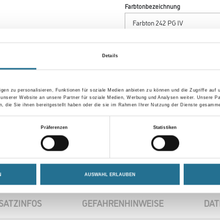
Farbtonbezeichnung
Gebinde
Details
gen zu personalisieren, Funktionen für soziale Medien anbieten zu können und die Zugriffe auf
 unserer Website an unsere Partner für soziale Medien, Werbung und Analysen weiter. Unsere Pa
Umrechnungsfaktoren
 die Sie ihnen bereitgestellt haben oder die sie im Rahmen Ihrer Nutzung der Dienste gesamme
Präferenzen
Statistiken
N
AUSWAHL ERLAUBEN
SATZINFOS
GEFAHRENHINWEISE
DAT