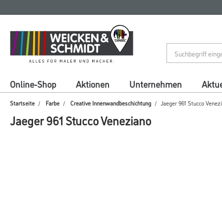
Zum
Zum
Inhalt
Navigationsmenü
springen
springen
Online-Shop
Aktionen
Unternehmen
Aktue
Startseite
Farbe
Creative Innenwandbeschichtung
Jaeger 961 Stucco Venez
Jaeger 961 Stucco Veneziano