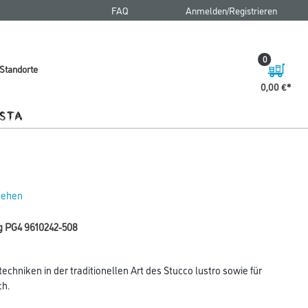
FAQ
Anmelden/Registrieren
0
Standorte
0,00 €
 sehen
g PG4 9610242-508
chniken in der traditionellen Art des Stucco lustro sowie für
ch.