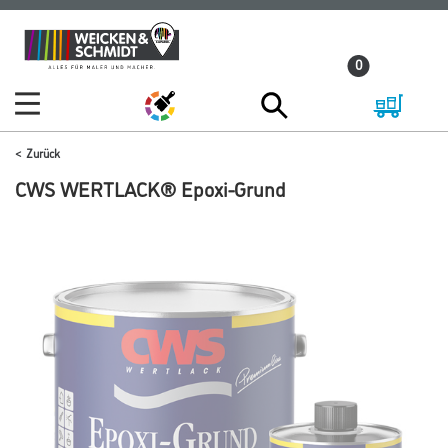
Zum
Zum
Inhalt
Navigationsmenü
0
springen
springen
Zurück
CWS WERTLACK® Epoxi-Grund