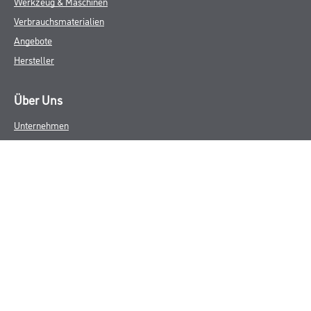
Werkzeug & Maschinen
Verbrauchsmaterialien
Angebote
Hersteller
Über Uns
Unternehmen
Aktuelles
Service
Karriere
Sortiment
FAQ
Rechtliches
AGB
Nutzungsbedingungen