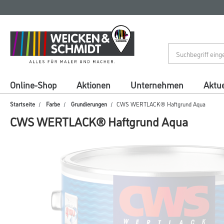
Zum
Zum
Inhalt
Navigationsmenü
springen
springen
Online-Shop
Aktionen
Unternehmen
Aktue
Startseite
Farbe
Grundierungen
CWS WERTLACK® Haftgrund Aqua
CWS WERTLACK® Haftgrund Aqua