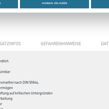
N
AUSWAHL ERLAUBEN
SATZINFOS
GEFAHRENHINWEISE
DAT
ndlich
ünnbar
hromatfrei nach DIN 55944,
vermögen
aftung auf kritischen Untergründen
arbeitung
ar
hig