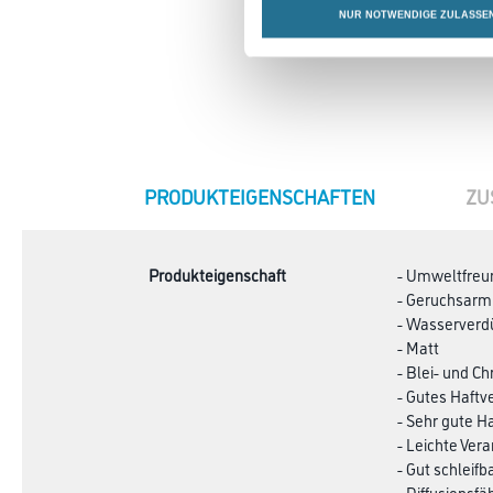
NUR NOTWENDIGE ZULASSE
CURRENT
PRODUKTEIGENSCHAFTEN
ZU
TAB:
Produkteigenschaft
- Umweltfreu
- Geruchsarm
- Wasserverd
- Matt
- Blei- und C
- Gutes Haft
- Sehr gute H
- Leichte Ver
- Gut schleifb
- Diffusionsfä