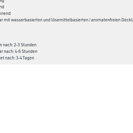
end
cknend
bar mit wasserbasierten und lösemittelbasierten / aromatenfreien
n nach: 2-3 Stunden
ar nach: 4-6 Stunden
et nach: 3-4 Tagen
: 155 - 175 ml/m²
 - 185 ml/²