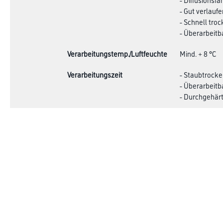
- Gut verlauf
- Schnell tro
- Überarbeit
Verarbeitungstemp./Luftfeuchte
Mind. + 8 °C
Verarbeitungszeit
- Staubtrocke
- Überarbeitb
- Durchgehärt
Verbrauch
- Pinsel/ Rolle
- Spritzen: 165
Achtung