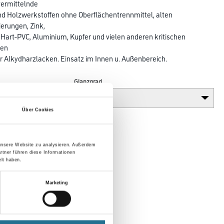
vermittelnde
d Holzwerkstoffen ohne Oberflächentrennmittel, alten
ierungen, Zink,
 Hart-PVC, Aluminium, Kupfer und vielen anderen kritischen
den
r Alkydharzlacken. Einsatz im Innen u. Außenbereich.
Glanzgrad
Über Cookies
 unsere Website zu analysieren. Außerdem
rtner führen diese Informationen
lt haben.
Marketing
en