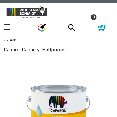
Zum
Zum
Inhalt
Navigationsmenü
0
springen
springen
Zurück
Caparol Capacryl Haftprimer