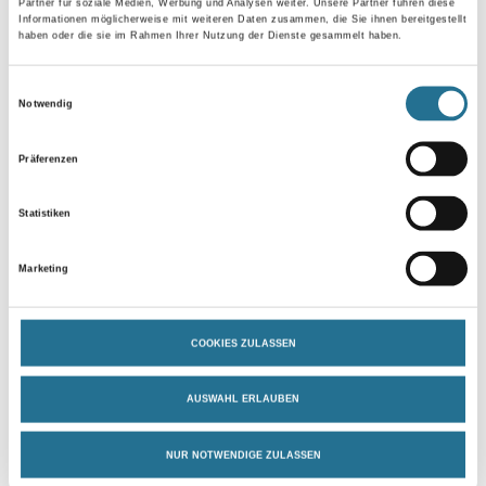
Partner für soziale Medien, Werbung und Analysen weiter. Unsere Partner führen diese
Informationen möglicherweise mit weiteren Daten zusammen, die Sie ihnen bereitgestellt
haben oder die sie im Rahmen Ihrer Nutzung der Dienste gesammelt haben.
Umrechnungsfaktoren
Einwilligungsauswahl
Notwendig
Zur Farbauswahl für Ihren Wunschfarbton
Präferenzen
Statistiken
Marketing
COOKIES ZULASSEN
PRODUKTEIGENSCHAFTEN
AUSWAHL ERLAUBEN
Produkteigenschaft
- Schnell trocknend
NUR NOTWENDIGE ZULASSEN
- Gut schleifbar
- Kinderspielzeug geeignet