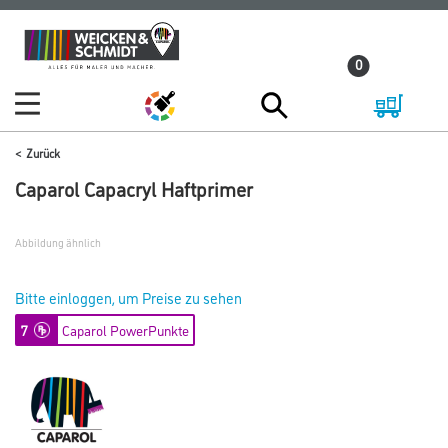
Zum
Zum
Inhalt
Navigationsmenü
0
springen
springen
Zurück
Caparol Capacryl Haftprimer
Abbildung ähnlich
Bitte einloggen, um Preise zu sehen
7
Caparol PowerPunkte