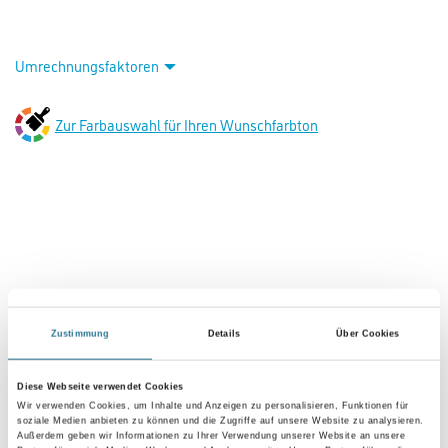
Umrechnungsfaktoren
Zur Farbauswahl für Ihren Wunschfarbton
PRODUKTEIGENSCHAFTEN
Zustimmung
Details
Über Cookies
Diese Webseite verwendet Cookies
Produkteigenschaft
Wir verwenden Cookies, um Inhalte und Anzeigen zu personalisieren, Funktionen für
- Schnell trocknend
soziale Medien anbieten zu können und die Zugriffe auf unsere Website zu analysieren.
- Gut schleifbar
Außerdem geben wir Informationen zu Ihrer Verwendung unserer Website an unsere