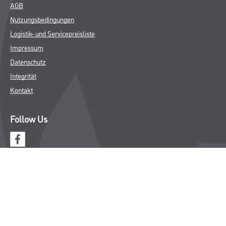
AGB
Nutzungsbedingungen
Logistik- und Servicepreisliste
Impressum
Datenschutz
Integrität
Kontakt
Follow Us
© Copyright CMS Dienstleistungs-Gesellschaft
* NUR FÜR GEWERBLICHE KUNDEN. ALLE ANGEGEBENEN PREISE
SIND ZZGL. GESETZLICHER MWST.
**Punktestand wird innerhalb mehrerer Wochen aktualisiert.