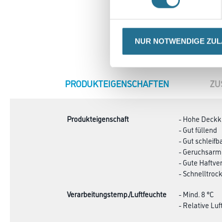
NUR NOTWENDIGE ZU
CURRENT
PRODUKTEIGENSCHAFTEN
ZU
TAB:
Produkteigenschaft
- Hohe Deckk
- Gut füllend
- Gut schleifb
- Geruchsarm
- Gute Haftve
- Schnelltroc
Verarbeitungstemp./Luftfeuchte
- Mind. 8 °C
- Relative Luf