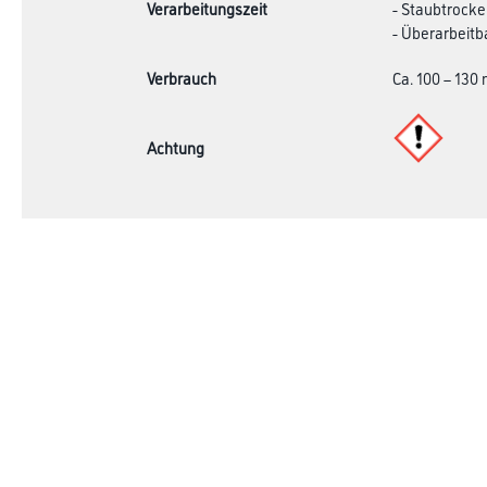
Verarbeitungszeit
- Staubtrocken
- Überarbeitba
Verbrauch
Ca. 100 – 130 
Achtung
Online-Shop
Farbe
Verbrauchsmate
WDV-Systeme
Angebote
Trockenbau
Hersteller
Putze & Spachtelmassen
Bodenbeläge
Wand- & Deckenbeläge