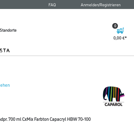
FAQ
Anmelden/Registrieren
0
Standorte
0,00 €
 sehen
ndpr. 700 ml CxMix Farbton Capacryl HBW 70-100