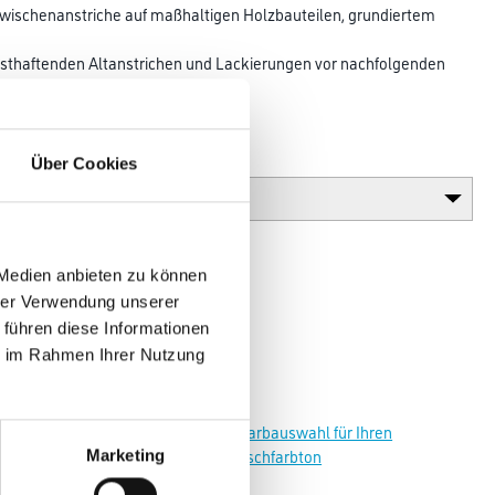
Zwischen­anstriche auf maßhaltigen Holzbauteilen, grundiertem
sthaftenden Alt­anstrichen und Lackierun­gen vor nach­­fol­gen­­den
r im Außen- und Innenbereich.
Glanzgrad
Über Cookies
 Medien anbieten zu können
hrer Verwendung unserer
 führen diese Informationen
ie im Rahmen Ihrer Nutzung
Zur Farbauswahl für Ihren
Wunschfarbton
Marketing