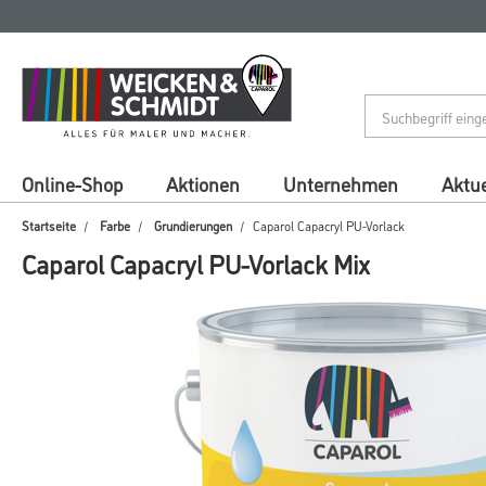
Zum
Zum
Inhalt
Navigationsmenü
springen
springen
Online-Shop
Aktionen
Unternehmen
Aktue
Startseite
Farbe
Grundierungen
Caparol Capacryl PU-Vorlack
Caparol Capacryl PU-Vorlack Mix