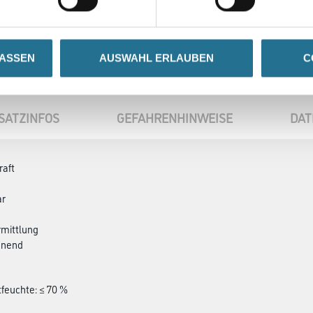
LASSEN
AUSWAHL ERLAUBEN
C
SATZINFOS
GEFAHRENHINWEISE
DAT
raft
ar
rmittlung
knend
tfeuchte: ≤ 70 %