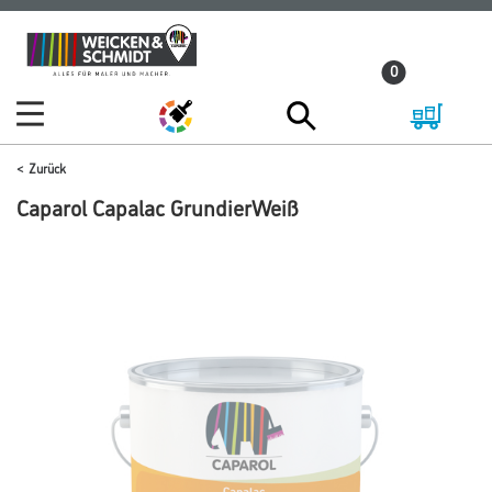
Zum
Zum
Inhalt
Navigationsmenü
0
springen
springen
Zurück
Caparol Capalac GrundierWeiß