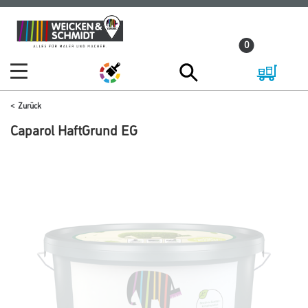
Zum
Zum
Inhalt
Navigationsmenü
0
springen
springen
Zurück
Caparol HaftGrund EG