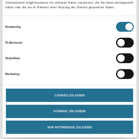
Informationen möglicherweise mit weiteren Daten zusammen, die Sie ihnen bereitgestellt
haben oder die sie im Rahmen Ihrer Nutzung der Dienste gesammelt haben.
Umrechnungsfaktoren
Einwilligungsauswahl
Notwendig
Zur Farbauswahl für Ihren Wunschfarbton
Präferenzen
Statistiken
Marketing
COOKIES ZULASSEN
PRODUKTEIGENSCHAFTEN
AUSWAHL ERLAUBEN
Produkteigenschaft
- Offenzeit verlängernd für Folgeanstriche
- Griffig, speziell auf dünnem Gipsspachtel
NUR NOTWENDIGE ZULASSEN
- Verkieselungsfähige Grundbeschichtung