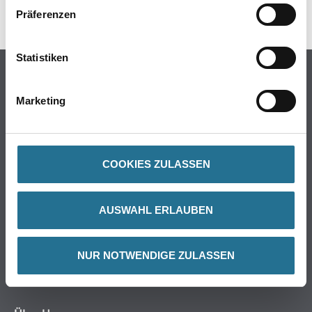
SPEZIFIKATIONEN
Präferenzen
Statistiken
Online-Shop
Farbe
Marketing
WDV-Systeme
Trockenbau
Putze & Spachtelmassen
COOKIES ZULASSEN
Bodenbeläge
Wand- & Deckenbeläge
AUSWAHL ERLAUBEN
Werkzeug & Maschinen
Verbrauchsmaterialien
Angebote
NUR NOTWENDIGE ZULASSEN
Hersteller