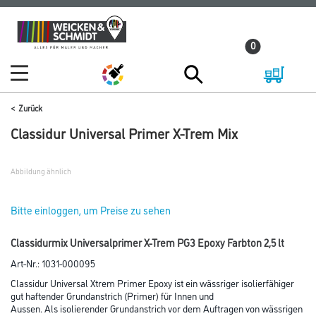
Zum
Zum
Inhalt
Navigationsmenü
0
springen
springen
Zurück
Classidur Universal Primer X-Trem Mix
Abbildung ähnlich
Bitte einloggen, um Preise zu sehen
Classidurmix Universalprimer X-Trem PG3 Epoxy Farbton 2,5 lt
Art-Nr.:
1031-000095
Classidur Universal Xtrem Primer Epoxy ist ein wässriger isolierfähiger
gut haftender Grundanstrich (Primer) für Innen und
Aussen. Als isolierender Grundanstrich vor dem Auftragen von wässrigen