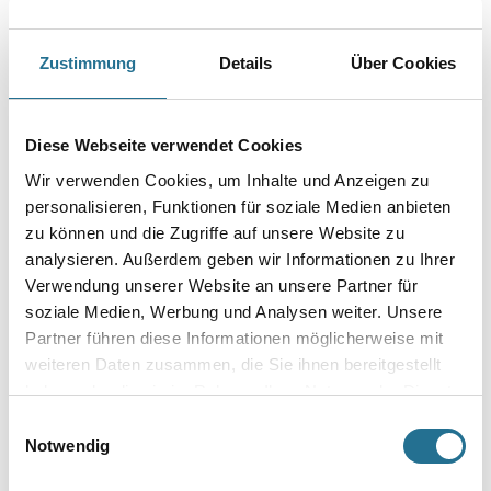
Zustimmung
Details
Über Cookies
PRODUKTEIGENSCHAFTEN
Diese Webseite verwendet Cookies
Produkteigenschaft
Wir verwenden Cookies, um Inhalte und Anzeigen zu
- Ausgezeichnete Fleckenisolierung (Holz-Inhaltstoffe, Nikotin,
personalisieren, Funktionen für soziale Medien anbieten
durchgetrocknetet Wasserflecken*, Russ, usw.)
zu können und die Zugriffe auf unsere Website zu
- Ausgezeichnete Haftung
- Verträglich mit allen wässerigen oder lösemittelhaltigen
analysieren. Außerdem geben wir Informationen zu Ihrer
Einkomponenten- Deckanstrichen
Verwendung unserer Website an unsere Partner für
- Schnelle Durchhärtung
soziale Medien, Werbung und Analysen weiter. Unsere
- Guter Verlauf
- Isolierfähiger Untergrund vor Tapetenanwendung
Partner führen diese Informationen möglicherweise mit
weiteren Daten zusammen, die Sie ihnen bereitgestellt
haben oder die sie im Rahmen Ihrer Nutzung der Dienste
gesammelt haben.
Einwilligungsauswahl
Notwendig
GEFAHRENHINWEISE