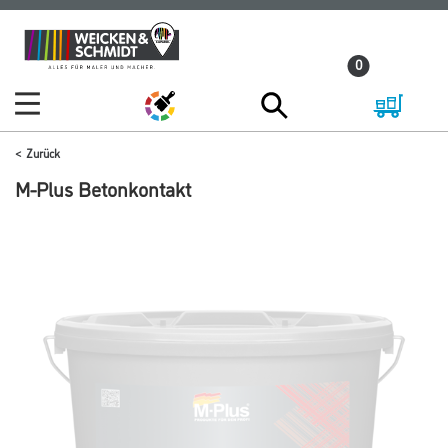
Zum
Zum
Inhalt
Navigationsmenü
0
springen
springen
Zurück
M-Plus Betonkontakt