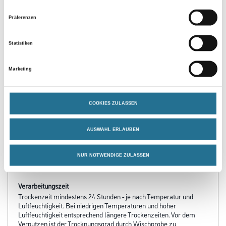
Präferenzen
Statistiken
PRODUKTEIGENSCHAFTEN
Marketing
Produkteigenschaft
- Haftgrundierung für glatte, mineralische Flächen
- Hohe Alkalibeständigkeit
COOKIES ZULASSEN
- Lösemittelfrei
- Rötlich eingefärbt
- Für innen und außen
AUSWAHL ERLAUBEN
Verarbeitungstemp./Luftfeuchte
NUR NOTWENDIGE ZULASSEN
Nicht unter + 5° C Objekt- und Raumtemperatur
Verarbeitungszeit
Trockenzeit mindestens 24 Stunden - je nach Temperatur und
Luftfeuchtigkeit. Bei niedrigen Temperaturen und hoher
Luftfeuchtigkeit entsprechend längere Trockenzeiten. Vor dem
Verputzen ist der Trocknungsgrad durch Wischprobe zu