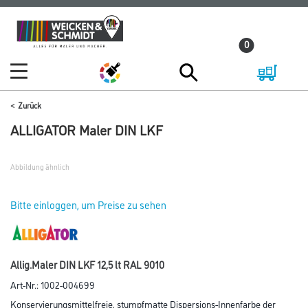
Zum
Zum
Inhalt
Navigationsmenü
0
springen
springen
Zurück
ALLIGATOR Maler DIN LKF
Abbildung ähnlich
Bitte einloggen, um Preise zu sehen
Allig.Maler DIN LKF 12,5 lt RAL 9010
Art-Nr.:
1002-004699
Konservierungsmittelfreie, stumpfmatte Dispersions-Innenfarbe der