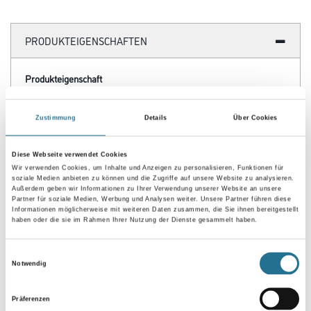
PRODUKTEIGENSCHAFTEN
Produkteigenschaft
- Konservierungsmittelfrei
- Gut deckend
- Gut zu verarbeiten
Zustimmung
Details
Über Cookies
- Frei von foggingaktiven Substanzen
- Tönbar in der Standardware
Diese Webseite verwendet Cookies
Wir verwenden Cookies, um Inhalte und Anzeigen zu personalisieren, Funktionen für
Verarbeitungszeit
soziale Medien anbieten zu können und die Zugriffe auf unsere Website zu analysieren.
Bei - 20 °C Luft- und Untergrundtemperatur und 65 % relativer
Außerdem geben wir Informationen zu Ihrer Verwendung unserer Website an unsere
Luftfeuchte überstreichbar nach ca. 4 - 5 Stunden. Bei niedrigeren
Partner für soziale Medien, Werbung und Analysen weiter. Unsere Partner führen diese
Temperaturen und höherer Luftfeuchte entsprechend länger.
Informationen möglicherweise mit weiteren Daten zusammen, die Sie ihnen bereitgestellt
haben oder die sie im Rahmen Ihrer Nutzung der Dienste gesammelt haben.
Verbrauch
Einwilligungsauswahl
Ca. 160 - 200 ml/m²
Notwendig
Achtung
Präferenzen