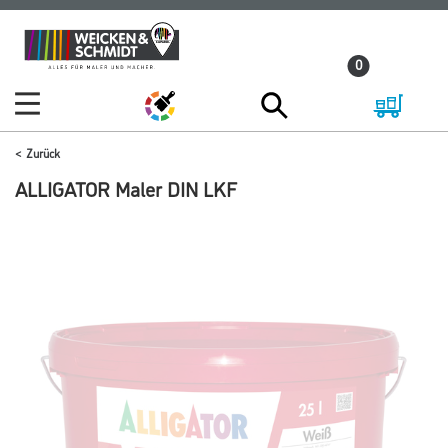
Zum
Zum
Inhalt
Navigationsmenü
0
springen
springen
Zurück
ALLIGATOR Maler DIN LKF