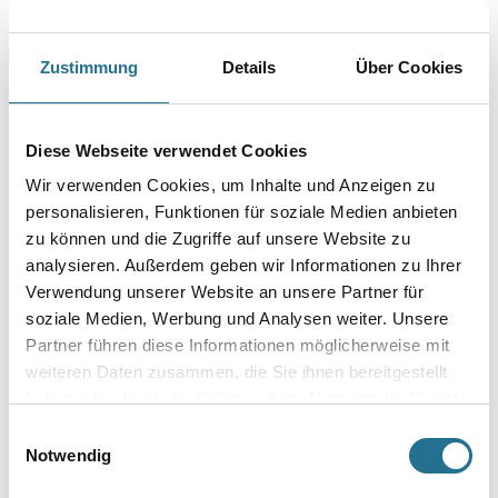
Deckkraftklasse 1 sowie Nassabriebklasse 3.
Farbtonbezeichnung
Zustimmung
Details
Über Cookies
Glanzgrad
Diese Webseite verwendet Cookies
Wir verwenden Cookies, um Inhalte und Anzeigen zu
personalisieren, Funktionen für soziale Medien anbieten
Gebinde
zu können und die Zugriffe auf unsere Website zu
analysieren. Außerdem geben wir Informationen zu Ihrer
Verwendung unserer Website an unsere Partner für
soziale Medien, Werbung und Analysen weiter. Unsere
Partner führen diese Informationen möglicherweise mit
weiteren Daten zusammen, die Sie ihnen bereitgestellt
haben oder die sie im Rahmen Ihrer Nutzung der Dienste
gesammelt haben.
Einwilligungsauswahl
Notwendig