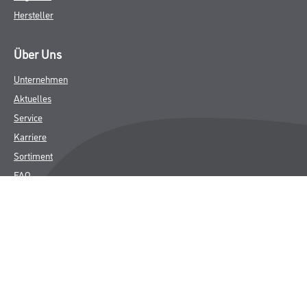
Hersteller
Über Uns
Unternehmen
Aktuelles
Service
Karriere
Sortiment
FAQ
Rechtliches
AGB
Nutzungsbedingungen
Logistik- und Servicepreisliste
Impressum