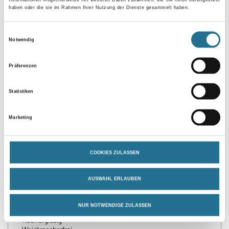
Informationen möglicherweise mit weiteren Daten zusammen, die Sie ihnen bereitgestellt
haben oder die sie im Rahmen Ihrer Nutzung der Dienste gesammelt haben.
Umrechnungsfaktoren
Einwilligungsauswahl
Notwendig
Zur Farbauswahl für Ihren Wunschfarbton
Präferenzen
Statistiken
Marketing
PRODUKTEIGENSCHAFTEN
COOKIES ZULASSEN
AUSWAHL ERLAUBEN
Produkteigenschaft
- Emissionsminimiert und lösemittelfrei
- Frei von foggingaktiven Substanzen
NUR NOTWENDIGE ZULASSEN
- Wasserverdünnbar, umweltschonend und geruchsarm
- Hoch ergiebig
- Weichmacherfrei