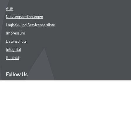
Bodenbeläge
Wand- & Deckenbeläge
Werkzeug & Maschinen
Verbrauchsmaterialien
Angebote
Hersteller
Über Uns
Unternehmen
Aktuelles
Service
Karriere
Sortiment
FAQ
Rechtliches