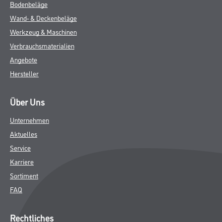
ZUSATZINFOS
GEFAHRENHINWEISE
DATENBLÄTTER
SPEZIFIKATIONEN
Online-Shop
Farbe
WDV-Systeme
Trockenbau
Putze & Spachtelmassen