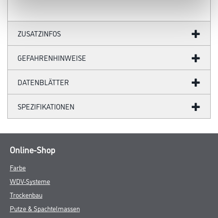
- Hervorragend ausbesserungsfähig
- Doppeltes Deckvermögen
- Sehr hoher Weißgrad
- Perfekt zu verarbeiten
Verarbeitungstemp./Luftfeuchte
Untere Temperaturgrenze bei der Verarbeitung und Trocknung: +5
°C für Umluft und Untergrund.
Verarbeitungszeit
Bei +20 °C und 65 % rel. Luftfeuchte nach 4-6 Stunden
oberflächentrocken und überstreichbar. Die vollständige
Strapazier- und
Reinigungsfähigkeit wird nach einer Trockenzeit von ca. 14 Tagen
erreicht. Bei niedrigerer Temperatur und höherer Luftfeuchte
verlängern sich diese Zeiten.
Verbrauch
Ca. 125 ml/m² pro Arbeitsgang auf glattem Untergrund. Auf rauen
Flächen entsprechend mehr. Exakten Verbrauch durch
Probebeschichtung ermitteln.