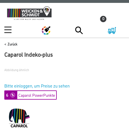
Zum
Zum
Inhalt
Navigationsmenü
0
springen
springen
Zurück
Caparol Indeko-plus