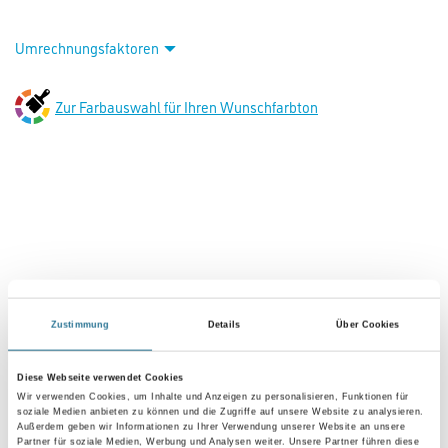
Capamix CapaGreen Indeko-plus 2,5 lt Basis 1
Art-Nr.:
1001-004412
Ressourcenschonende Premium-Innenfarbe für hochwertigste Wand-
und Decken­anstriche auf allen Innenflächen.
Konservierungsmittelfrei, hervorragend ausbesserungsfähig,
doppeldeckend, sehr hoher Weißgrad. Nassabriebklasse 1 und
Deckkraftklasse 1.
Farbtonbezeichnung
Glanzgrad
Zustimmung
Details
Über Cookies
Gebinde
Diese Webseite verwendet Cookies
Wir verwenden Cookies, um Inhalte und Anzeigen zu personalisieren, Funktionen für
soziale Medien anbieten zu können und die Zugriffe auf unsere Website zu analysieren.
Außerdem geben wir Informationen zu Ihrer Verwendung unserer Website an unsere
Partner für soziale Medien, Werbung und Analysen weiter. Unsere Partner führen diese