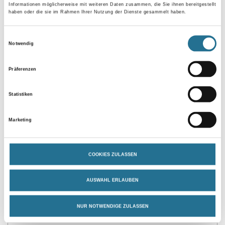
Informationen möglicherweise mit weiteren Daten zusammen, die Sie ihnen bereitgestellt
haben oder die sie im Rahmen Ihrer Nutzung der Dienste gesammelt haben.
Umrechnungsfaktoren
Einwilligungsauswahl
Notwendig
Zur Farbauswahl für Ihren Wunschfarbton
Präferenzen
Statistiken
Marketing
COOKIES ZULASSEN
PRODUKTEIGENSCHAFTEN
AUSWAHL ERLAUBEN
Produkteigenschaft
- Konservierungsmittelfrei
- Wasserverdünnbar, ressourcenschonend
NUR NOTWENDIGE ZULASSEN
- Geruchsarm und emissionsminimiert
- Frei von foggingaktiven Substanzen