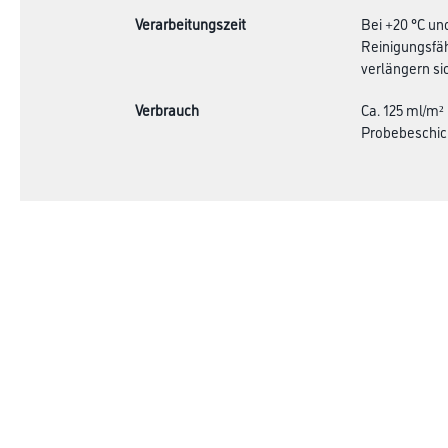
Verarbeitungszeit
Bei +20 °C un
Reinigungsfäh
verlängern sic
Verbrauch
Ca. 125 ml/m²
Probebeschic
Online-Shop
Farbe
Verbrauchsmate
WDV-Systeme
Angebote
Trockenbau
Hersteller
Putze & Spachtelmassen
Bodenbeläge