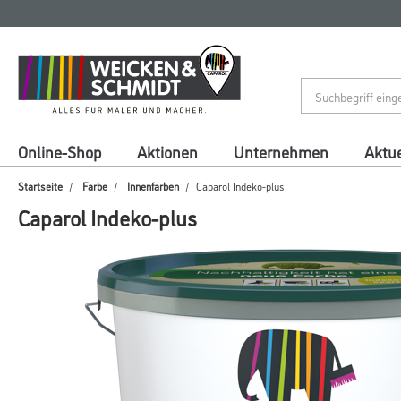
Zum
Zum
Inhalt
Navigationsmenü
springen
springen
Online-Shop
Aktionen
Unternehmen
Aktue
Startseite
Farbe
Innenfarben
Caparol Indeko-plus
Caparol Indeko-plus