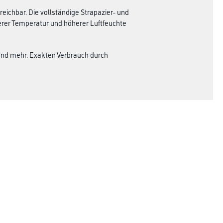
eichbar. Die vollständige Strapazier- und
igerer Temperatur und höherer Luftfeuchte
end mehr. Exakten Verbrauch durch
Rechtliches
AGB
Nutzungsbedingungen
Logistik- und Servicepreisliste
Impressum
Datenschutz