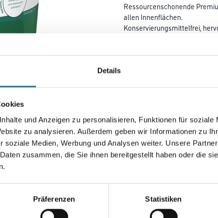
Ressourcenschonende Premium-
allen Innenflächen.
Konservierungsmittelfrei, her
Weißgrad. Nassabriebklasse 1
Deckkraftklasse 1.
Details
Farbtonbezeichnung
Cookies
Gebinde
nhalte und Anzeigen zu personalisieren, Funktionen für soziale
Website zu analysieren. Außerdem geben wir Informationen zu I
r soziale Medien, Werbung und Analysen weiter. Unsere Partner
 Daten zusammen, die Sie ihnen bereitgestellt haben oder die s
Umrechnungsfaktoren
n.
Zur Farbauswahl für Ihr
Präferenzen
Statistiken
Wunschfarbton