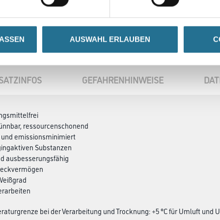
LASSEN
AUSWAHL ERLAUBEN
C
SATZINFOS
GEFAHRENHINWEISE
DAT
ngsmittelfrei
ünnbar, ressourcenschonend
 und emissionsminimiert
ggingaktiven Substanzen
nd ausbesserungsfähig
 Deckvermögen
 Weißgrad
erarbeiten
aturgrenze bei der Verarbeitung und Trocknung: +5 °C für Umluft und 