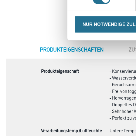
NUR NOTWENDIGE ZU
CURRENT
PRODUKTEIGENSCHAFTEN
ZU
TAB:
Produkteigenschaft
- Konservieru
- Wasserverd
- Geruchsarm
- Frei von fo
- Hervorrage
- Doppeltes
- Sehr hoher
- Perfekt zu v
Verarbeitungstemp./Luftfeuchte
Untere Temper