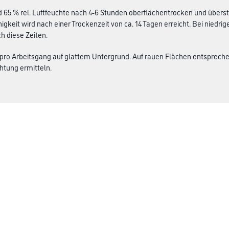
d 65 % rel. Luftfeuchte nach 4-6 Stunden oberflächentrocken und überstr
igkeit wird nach einer Trockenzeit von ca. 14 Tagen erreicht. Bei niedr
h diese Zeiten.
 pro Arbeitsgang auf glattem Untergrund. Auf rauen Flächen entsprech
htung ermitteln.
Über Uns
rialien
Unternehmen
Aktuelles
Service
Karriere
Sortiment