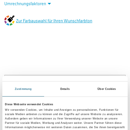
Umrechnungsfaktoren
Zur Farbauswahl für Ihren Wunschfarbton
PRODUKTEIGENSCHAFTEN
Zustimmung
Details
Über Cookies
Produkteigenschaft
- Wasserverdünnbar, umweltschonend und geruchsarm
Diese Webseite verwendet Cookies
- Frei von foggingaktiven Substanzen
Wir verwenden Cookies, um Inhalte und Anzeigen zu personalisieren, Funktionen für
- Diffusionsfähig
soziale Medien anbieten zu können und die Zugriffe auf unsere Website zu analysieren.
- sd-Wert <
Außerdem geben wir Informationen zu Ihrer Verwendung unserer Website an unsere
Partner für soziale Medien, Werbung und Analysen weiter. Unsere Partner führen diese
Informationen möglicherweise mit weiteren Daten zusammen, die Sie ihnen bereitgestellt