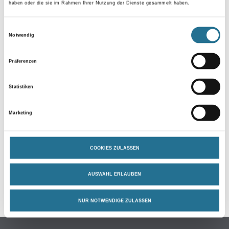
Verarbeitungstemp./Luftfeuchte
haben oder die sie im Rahmen Ihrer Nutzung der Dienste gesammelt haben.
Untere Temperaturgrenze bei der Verarbeitung und Trocknung: +5
°C für Umluft und Untergrund.
Einwilligungsauswahl
Notwendig
Verbrauch
140 ml/m²
Präferenzen
Statistiken
ZUSATZINFOS
Marketing
GEFAHRENHINWEISE
COOKIES ZULASSEN
DATENBLÄTTER
AUSWAHL ERLAUBEN
SPEZIFIKATIONEN
NUR NOTWENDIGE ZULASSEN