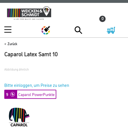
Zum
Zum
Inhalt
Navigationsmenü
0
springen
springen
Zurück
Caparol Latex Samt 10
Abbildung ähnlich
Bitte einloggen, um Preise zu sehen
9
Caparol PowerPunkte