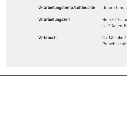
Verarbeitungstemp./Luftfeuchte
Untere Temper
Verarbeitungszeit
Bei +20 °C un
ca. 3 Tagen. 
Verbrauch
Ca. 140 ml/m²
Probebeschic
Online-Shop
Farbe
Verbrauchsmate
WDV-Systeme
Angebote
Trockenbau
Hersteller
Putze & Spachtelmassen
Bodenbeläge