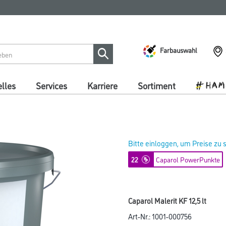
Farbauswahl
lles
Services
Karriere
Sortiment
Bitte einloggen, um Preise zu
22
Caparol PowerPunkte
Caparol Malerit KF 12,5 lt
Art-Nr.:
1001-000756