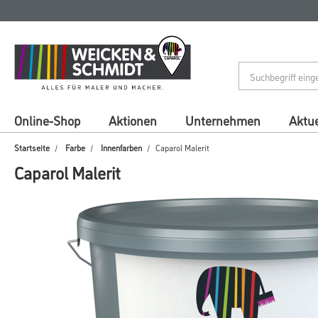
Zum
Zum
Inhalt
Navigationsmenü
springen
springen
Online-Shop
Aktionen
Unternehmen
Aktue
Startseite
Farbe
Innenfarben
Caparol Malerit
Caparol Malerit