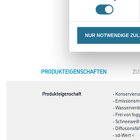
NUR NOTWENDIGE ZU
CURRENT
PRODUKTEIGENSCHAFTEN
ZU
TAB:
Produkteigenschaft
- Konservieru
- Emissionsmi
- Wasserverd
- Frei von fo
- Schneeweiß
- Diffusionsfä
- sd-Wert <