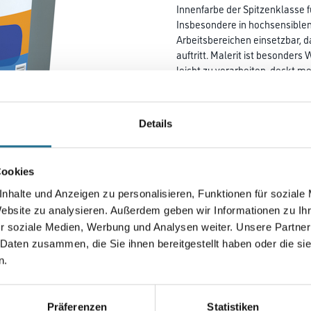
Innenfarbe der Spitzenklasse 
Insbesondere in hochsensible
Arbeits­bereichen einsetzbar,
auftritt. Malerit ist besonders 
leicht zu ver­­arbeiten, deckt 
strichenen Räume ohne
Wartezeiten schnell wieder g
Deckkraftklasse 1.
Details
Farbtonbezeichnung
Cookies
nhalte und Anzeigen zu personalisieren, Funktionen für soziale
Gebinde
Website zu analysieren. Außerdem geben wir Informationen zu I
r soziale Medien, Werbung und Analysen weiter. Unsere Partner
 Daten zusammen, die Sie ihnen bereitgestellt haben oder die s
n.
Umrechnungsfaktoren
Präferenzen
Statistiken