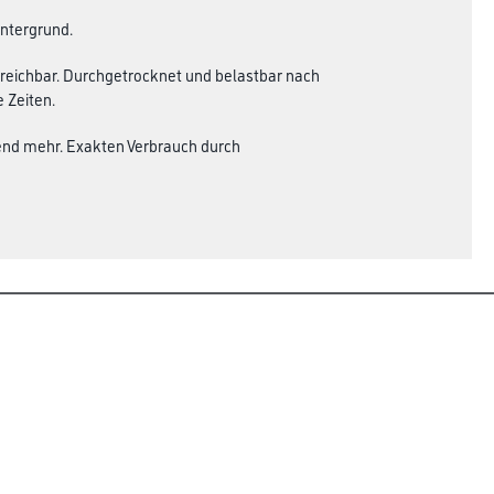
Untergrund.
treichbar. Durchgetrocknet und belastbar nach
 Zeiten.
hend mehr. Exakten Verbrauch durch
Rechtliches
AGB
Nutzungsbedingungen
Logistik- und Servicepreisliste
Impressum
Datenschutz