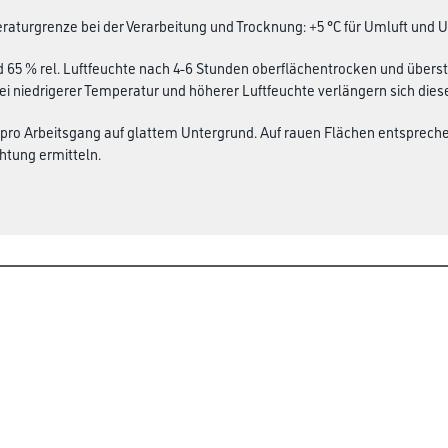
aturgrenze bei der Verarbeitung und Trocknung: +5 °C für Umluft und 
d 65 % rel. Luftfeuchte nach 4-6 Stunden oberflächentrocken und übers
Bei niedrigerer Temperatur und höherer Luftfeuchte verlängern sich diese
 pro Arbeitsgang auf glattem Untergrund. Auf rauen Flächen entsprec
htung ermitteln.
Über Uns
rialien
Unternehmen
Aktuelles
Service
Karriere
Sortiment