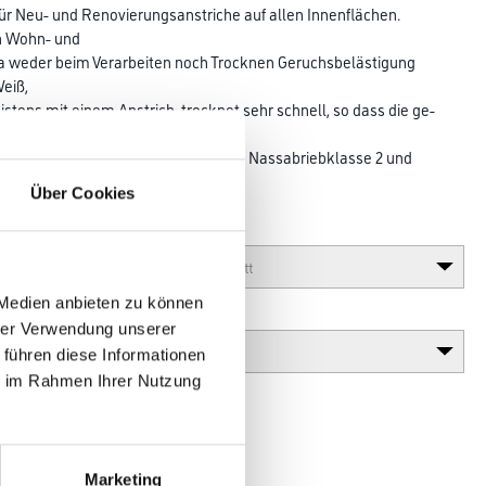
für Neu- und Renovierungsanstriche auf allen Innenflächen.
n Wohn- und
 da weder beim Ver­arbeiten noch Trocknen Geruchsbelästigung
Weiß,
meistens mit einem Anstrich, trocknet sehr schnell, so dass die ge­
enutzt oder bezogen werden können. Nassabriebklasse 2 und
Über Cookies
Glanzgrad
 Medien anbieten zu können
Variante
hrer Verwendung unserer
 führen diese Informationen
ie im Rahmen Ihrer Nutzung
Marketing