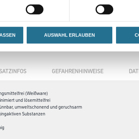
Zur Farbauswahl für Ihr
Wunschfarbton
LASSEN
AUSWAHL ERLAUBEN
C
SATZINFOS
GEFAHRENHINWEISE
DAT
ngsmittelfrei (Weißware)
nimiert und lösemittelfrei
ünnbar, umweltschonend und geruchsarm
ggingaktiven Substanzen
hig