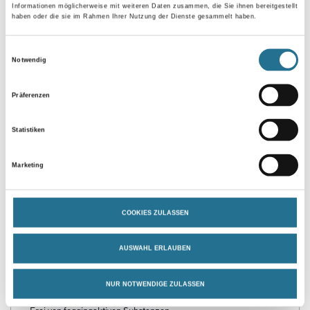
Informationen möglicherweise mit weiteren Daten zusammen, die Sie ihnen bereitgestellt
haben oder die sie im Rahmen Ihrer Nutzung der Dienste gesammelt haben.
Umrechnungsfaktoren
Einwilligungsauswahl
Notwendig
Zur Farbauswahl für Ihren Wunschfarbton
Präferenzen
Statistiken
Marketing
COOKIES ZULASSEN
PRODUKTEIGENSCHAFTEN
AUSWAHL ERLAUBEN
Produkteigenschaft
- Wasserverdünnbar, umweltschonend und geruchsarm
- Verschmutzungsunempfindlich
NUR NOTWENDIGE ZULASSEN
- Hoch reinigungsfähig
- Frei von foggingaktiven Substanzen