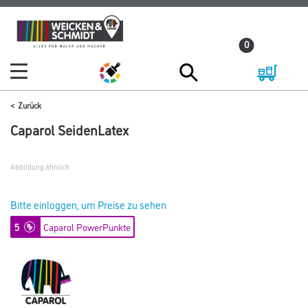
Zum
Zum
Inhalt
Navigationsmenü
0
springen
springen
Zurück
Caparol SeidenLatex
Abbildung ähnlich
Bitte einloggen, um Preise zu sehen
5
Caparol PowerPunkte