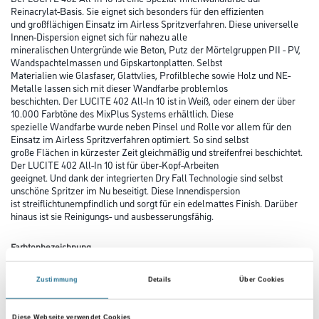
Reinacrylat-Basis. Sie eignet sich besonders für den effizienten
und großflächigen Einsatz im Airless Spritzverfahren. Diese universelle
Innen-Dispersion eignet sich für nahezu alle
mineralischen Untergründe wie Beton, Putz der Mörtelgruppen PII - PV,
Wandspachtelmassen und Gipskartonplatten. Selbst
Materialien wie Glasfaser, Glattvlies, Profilbleche sowie Holz und NE-
Metalle lassen sich mit dieser Wandfarbe problemlos
beschichten. Der LUCITE 402 All-In 10 ist in Weiß, oder einem der über
10.000 Farbtöne des MixPlus Systems erhältlich. Diese
spezielle Wandfarbe wurde neben Pinsel und Rolle vor allem für den
Einsatz im Airless Spritzverfahren optimiert. So sind selbst
große Flächen in kürzester Zeit gleichmäßig und streifenfrei beschichtet.
Der LUCITE 402 All-In 10 ist für über-Kopf-Arbeiten
geeignet. Und dank der integrierten Dry Fall Technologie sind selbst
unschöne Spritzer im Nu beseitigt. Diese Innendispersion
ist streiflichtunempfindlich und sorgt für ein edelmattes Finish. Darüber
hinaus ist sie Reinigungs- und ausbesserungsfähig.
Farbtonbezeichnung
Zustimmung
Details
Über Cookies
Glanzgrad
Diese Webseite verwendet Cookies