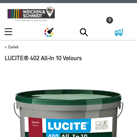
Zum
Zum
Inhalt
Navigationsmenü
0
springen
springen
Zurück
LUCITE® 402 All-In 10 Velours