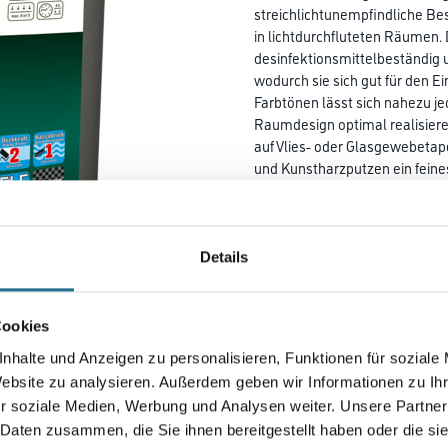
streichlichtunempfindliche B
in lichtdurchfluteten Räumen. 
desinfektionsmittelbeständig u
wodurch sie sich gut für den E
Farbtönen lässt sich nahezu j
Raumdesign optimal realisiere
auf Vlies- oder Glasgewebeta
und Kunstharzputzen ein feines
Innenwandfarbe für den
strukturerhaltenden Überzug v
beschichteten Flächen sind e
kratzbeständig, geprüft desin
Details
2.0 verhindert zudem das
Eindringen von Schmutzpartike
Offenzeit ist einfach zu
Cookies
verarbeiten und bildet keine S
nhalte und Anzeigen zu personalisieren, Funktionen für soziale
Farbton einen ansprechenden
Website zu analysieren. Außerdem geben wir Informationen zu I
matten Verlauf.
r soziale Medien, Werbung und Analysen weiter. Unsere Partner
 Daten zusammen, die Sie ihnen bereitgestellt haben oder die s
Farbtonbezeichnung