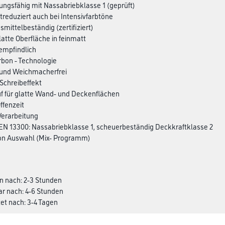
ungsfähig mit Nassabriebklasse 1 (geprüft)
ktreduziert auch bei Intensivfarbtöne
smittelbeständig (zertifiziert)
atte Oberfläche in feinmatt
nempfindlich
arbon - Technologie
 und Weichmacherfrei
 Schreibeffekt
auf für glatte Wand- und Deckenflächen
ffenzeit
 Verarbeitung
EN 13300: Nassabriebklasse 1, scheuerbeständig Deckkraftklasse 2
ton Auswahl (Mix- Programm)
n nach: 2-3 Stunden
ar nach: 4-6 Stunden
et nach: 3-4 Tagen
²