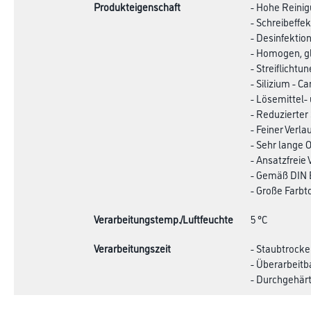
Produkteigenschaft
- Hohe Reinig
- Schreibeffe
- Desinfektion
- Homogen, gl
- Streiflichtu
- Silizium - C
- Lösemittel-
- Reduzierter
- Feiner Verl
- Sehr lange O
- Ansatzfreie
- Gemäß DIN 
- Große Farb
Verarbeitungstemp./Luftfeuchte
5 °C
Verarbeitungszeit
- Staubtrocke
- Überarbeitb
- Durchgehärt
Verbrauch
80 - 100 ml/m