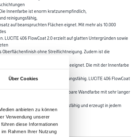
eschichtungen
Die Innenfarbe ist enorm kratzunempfindlich,
nd reinigungsfähig,
insatz auf beanspruchten Flächen eignet. Mit mehr als 10.000
edes
n. LUCITE 406 FlowCoat 2.0 erzielt auf glatten Untergründen sowie
peten
 Oberflächenfinish ohne Streiflichtneigung. Zudem ist die
on Raufaser- und Strukturtapeten geeignet. Die mit der Innenfarbe
norm
fektionsmittelbeständig sowie reinigungsfähig. LUCITE 406 FlowCoat
Über Cookies
ln in den Anstrichfilm. Die abwaschbare Wandfarbe mit sehr langer
treifen. Sie ist optimal ausbesserungsfähig und erzeugt in jedem
 Medien anbieten zu können
hrer Verwendung unserer
 führen diese Informationen
ie im Rahmen Ihrer Nutzung
Glanzgrad