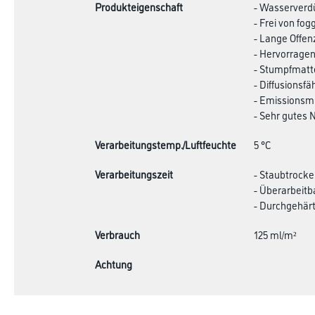
Produkteigenschaft
- Wasserverd
- Frei von fo
- Lange Offen
- Hervorrage
- Stumpfmatte
- Diffusionsfä
- Emissionsmi
- Sehr gutes
Verarbeitungstemp./Luftfeuchte
5 °C
Verarbeitungszeit
- Staubtrocke
- Überarbeitb
- Durchgehärt
Verbrauch
125 ml/m²
Achtung