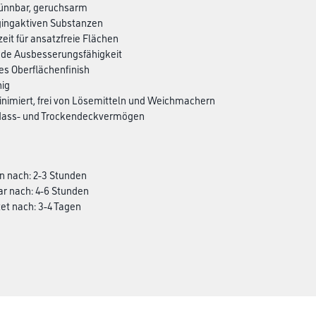
ünnbar, geruchsarm
ggingaktiven Substanzen
zeit für ansatzfreie Flächen
nde Ausbesserungsfähigkeit
s Oberflächenfinish
hig
nimiert, frei von Lösemitteln und Weichmachern
 Nass- und Trockendeckvermögen
n nach: 2-3 Stunden
ar nach: 4-6 Stunden
et nach: 3-4 Tagen