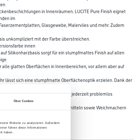
ien
eckenbeschichtungen in Innenräumen. LUCITE Pure Finish eignet
ünden im
, Faserzementplatten, Glasgewebe, Malervlies und mehr. Zudem
sis unkompliziert mit der Farbe überstreichen.
ersionsfarbe innen
uf Silikonharzbasis sorgt für ein stumpfmattes Finish auf allen
bige
r alle glatten Oberflächen in Innenbereichen, vor allem aber auf
t ihr lässt sich eine stumpfmatte Oberflächenoptik erzielen. Dank der
rflächen möglich und Ausbesserungen jederzeit problemlos
h ist
Über Cookies
von foggingaktiven Substanzen, Lösemitteln sowie Weichmachern
unde
 unsere Website zu analysieren. Außerdem
rtner führen diese Informationen
lt haben.
Glanzgrad