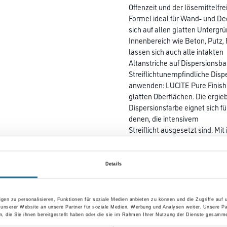
Offenzeit und der lösemittelfre
Formel ideal für Wand- und D
sich auf allen glatten Untergr
Innenbereich wie Beton, Putz
lassen sich auch alle intakten
Altanstriche auf Dispersionsba
Streiflichtunempfindliche Disp
anwenden: LUCITE Pure Finish a
glatten Oberflächen. Die ergie
Dispersionsfarbe eignet sich fü
denen, die intensivem
Streiflicht ausgesetzt sind. Mi
hohen Offenzeit sind
streifenfrei verarbeitete Obe
durchführbar. LUCITE Pure Finis
Details
emissionsminimiert und frei 
und somit die ideale wohnges
Lösung.
gen zu personalisieren, Funktionen für soziale Medien anbieten zu können und die Zugriffe auf
 unserer Website an unsere Partner für soziale Medien, Werbung und Analysen weiter. Unsere Pa
 die Sie ihnen bereitgestellt haben oder die sie im Rahmen Ihrer Nutzung der Dienste gesamme
Farbtonbezeichnung