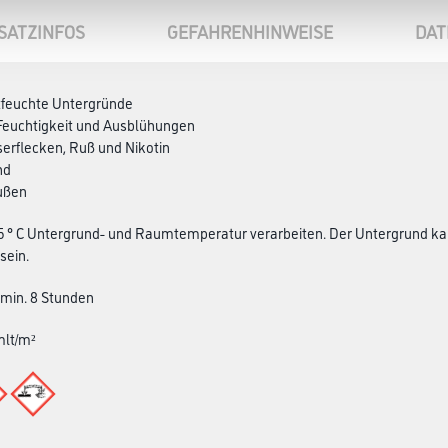
SATZINFOS
GEFAHRENHINWEISE
DAT
stfeuchte Untergründe
 Feuchtigkeit und Ausblühungen
sserflecken, Ruß und Nikotin
nd
außen
 5 ° C Untergrund- und Raumtemperatur verarbeiten. Der Untergrund kan
sein.
: min. 8 Stunden
mlt/m²