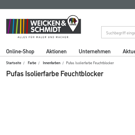
Zum
Zum
Inhalt
Navigationsmenü
springen
springen
Online-Shop
Aktionen
Unternehmen
Aktue
Startseite
Farbe
Innenfarben
Pufas Isolierfarbe Feuchtblocker
Pufas Isolierfarbe Feuchtblocker