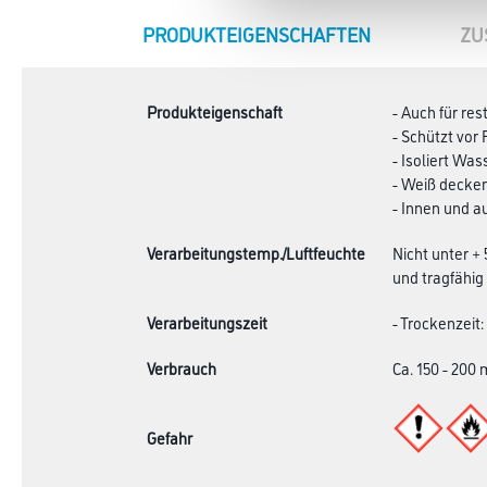
CURRENT
PRODUKTEIGENSCHAFTEN
ZU
TAB:
Produkteigenschaft
- Auch für re
- Schützt vor
- Isoliert Wa
- Weiß decke
- Innen und 
Verarbeitungstemp./Luftfeuchte
Nicht unter +
und tragfähig 
Verarbeitungszeit
- Trockenzeit
Verbrauch
Ca. 150 - 200 
Gefahr