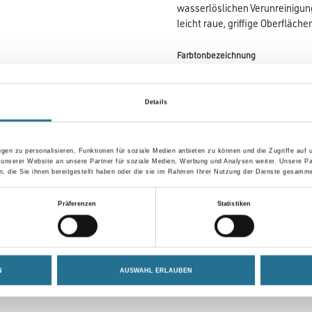
wasserlöslichen Verunreinigun
leicht raue, griffige Oberfläch
Farbtonbezeichnung
Details
Gebinde
gen zu personalisieren, Funktionen für soziale Medien anbieten zu können und die Zugriffe auf
 unserer Website an unsere Partner für soziale Medien, Werbung und Analysen weiter. Unsere Pa
 die Sie ihnen bereitgestellt haben oder die sie im Rahmen Ihrer Nutzung der Dienste gesamme
Umrechnungsfaktoren
Präferenzen
Statistiken
N
AUSWAHL ERLAUBEN