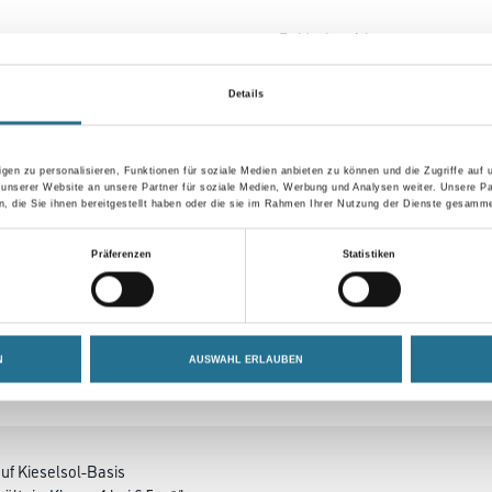
Farbtonbezeichnung
Details
Umrechnungsfaktoren
gen zu personalisieren, Funktionen für soziale Medien anbieten zu können und die Zugriffe auf
 unserer Website an unsere Partner für soziale Medien, Werbung und Analysen weiter. Unsere Pa
 die Sie ihnen bereitgestellt haben oder die sie im Rahmen Ihrer Nutzung der Dienste gesamme
Präferenzen
Statistiken
N
AUSWAHL ERLAUBEN
SATZINFOS
GEFAHRENHINWEISE
DAT
auf Kieselsol-Basis