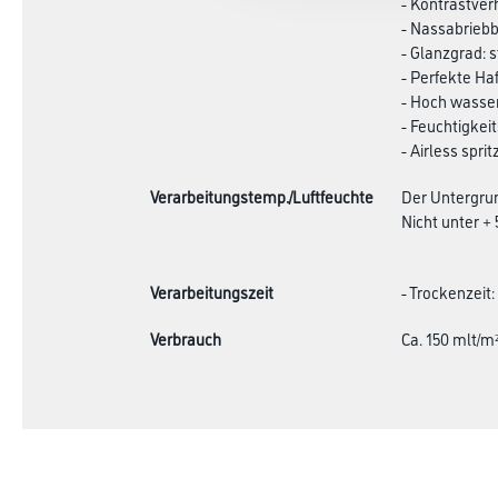
- Kontrastverh
- Nassabriebb
- Glanzgrad:
- Perfekte Ha
- Hoch wasser
- Feuchtigkei
- Airless sprit
Verarbeitungstemp./Luftfeuchte
Der Untergrund
Nicht unter +
Verarbeitungszeit
- Trockenzeit:
Verbrauch
Ca. 150 mlt/m