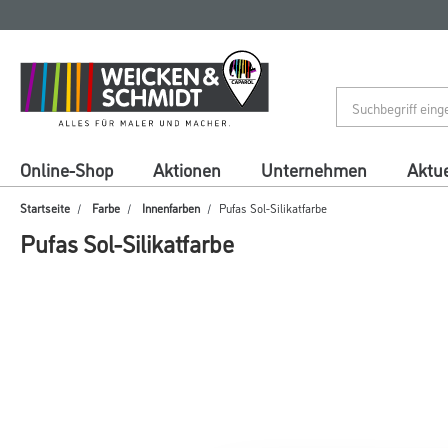
Zum
Zum
Inhalt
Navigationsmenü
springen
springen
Online-Shop
Aktionen
Unternehmen
Aktue
Startseite
Farbe
Innenfarben
Pufas Sol-Silikatfarbe
Pufas Sol-Silikatfarbe