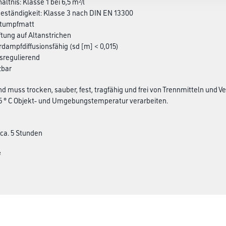
ältnis: Klasse 1 bei 6,5 m²/l
eständigkeit: Klasse 3 nach DIN EN 13300
 stumpfmatt
ftung auf Altanstrichen
dampfdiffusionsfähig (sd [m] < 0,015)
tsregulierend
zbar
 muss trocken, sauber, fest, tragfähig und frei von Trennmitteln und Ver
 5 ° C Objekt- und Umgebungstemperatur verarbeiten.
 ca. 5 Stunden
²