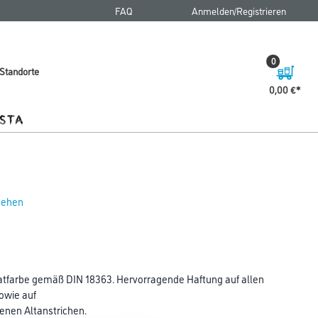
FAQ
Anmelden/Registrieren
0
Standorte
0,00 €
 sehen
katfarbe gemäß DIN 18363. Hervorragende Haftung auf allen
owie auf
enen Altanstrichen.