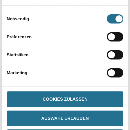
Zur Farbauswahl für Ihren Wunschfarbton
haben oder die sie im Rahmen Ihrer Nutzung der Dienste
gesammelt haben.
Einwilligungsauswahl
Notwendig
Präferenzen
Statistiken
PRODUKTEIGENSCHAFTEN
Marketing
Produkteigenschaft
- Lufthygienisch einwandfrei (Prüfzeugnis)
- Frei von fogging-aktiven Bestandteilen (Prüfzeugnis)
- Hoch deckend
COOKIES ZULASSEN
- Sehr leicht zu verarbeiten
- Sehr hoher Weißgrad
- Diffusionsfähig
- Strukturerhaltend
AUSWAHL ERLAUBEN
- Beständig gegen wässrige Desinfektionsmittel
- Emissionsarm und schadstoffgeprüft gem. TÜV-Nord und WKI