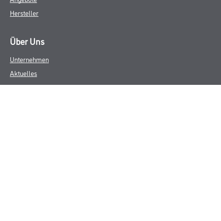
Hersteller
Über Uns
Unternehmen
Aktuelles
Service
Karriere
Sortiment
FAQ
Rechtliches
AGB
Nutzungsbedingungen
Logistik- und Servicepreisliste
Impressum