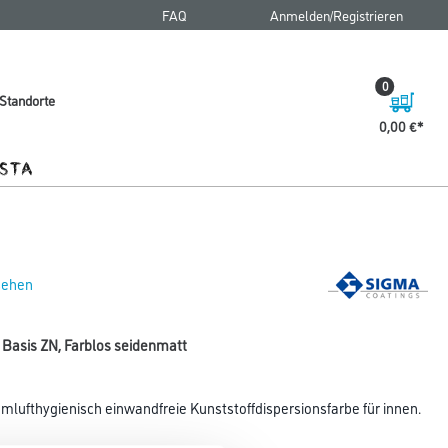
FAQ
Anmelden/Registrieren
0
Standorte
0,00 €
 sehen
 Basis ZN, Farblos seidenmatt
mlufthygienisch einwandfreie Kunststoffdispersionsfarbe für innen.