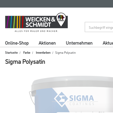
Zum
Zum
Inhalt
Navigationsmenü
springen
springen
Online-Shop
Aktionen
Unternehmen
Aktue
Startseite
Farbe
Innenfarben
Sigma Polysatin
Sigma Polysatin