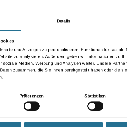
Farbtonbezeichnung
Details
Gebinde
Cookies
nhalte und Anzeigen zu personalisieren, Funktionen für soziale
Umrechnungsfaktoren
Website zu analysieren. Außerdem geben wir Informationen zu I
r soziale Medien, Werbung und Analysen weiter. Unsere Partner
 Daten zusammen, die Sie ihnen bereitgestellt haben oder die s
Zur Farbauswahl für Ihr
n.
Wunschfarbton
Präferenzen
Statistiken