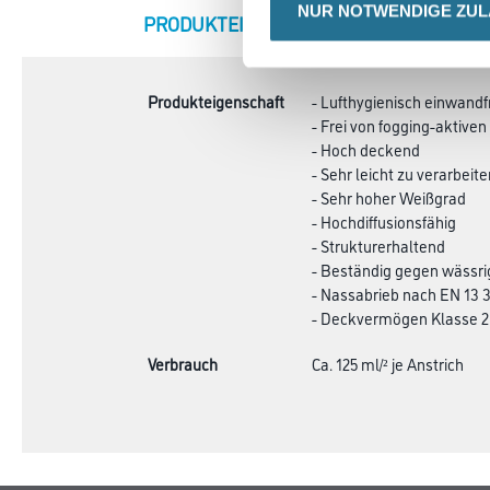
NUR NOTWENDIGE ZU
CURRENT
PRODUKTEIGENSCHAFTEN
ZU
TAB:
Produkteigenschaft
- Lufthygienisch einwandf
- Frei von fogging-aktive
- Hoch deckend
- Sehr leicht zu verarbeite
- Sehr hoher Weißgrad
- Hochdiffusionsfähig
- Strukturerhaltend
- Beständig gegen wässri
- Nassabrieb nach EN 13 
- Deckvermögen Klasse 2 
Verbrauch
Ca. 125 ml/² je Anstrich