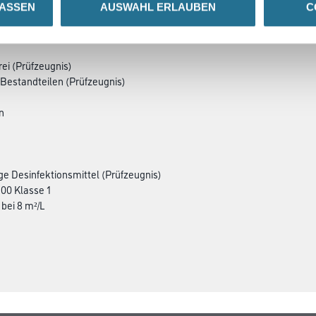
LASSEN
AUSWAHL ERLAUBEN
C
SATZINFOS
GEFAHRENHINWEISE
DAT
rei (Prüfzeugnis)
n Bestandteilen (Prüfzeugnis)
n
ge Desinfektionsmittel (Prüfzeugnis)
300 Klasse 1
bei 8 m²/L