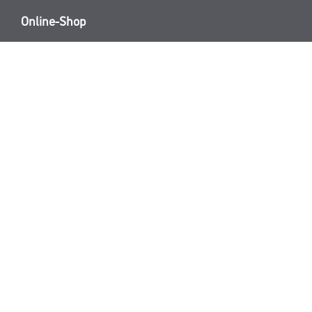
Online-Shop
Farbe
Verbrauchsmate
WDV-Systeme
Angebote
Trockenbau
Hersteller
Putze & Spachtelmassen
Bodenbeläge
Wand- & Deckenbeläge
Werkzeug & Maschinen
* NUR FÜR 