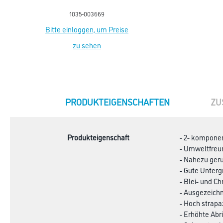
Satin / Matt
1035-003669
Bitte einloggen, um Preise
zu sehen
CURRENT
PRODUKTEIGENSCHAFTEN
ZU
TAB:
Produkteigenschaft
- 2- kompone
- Umweltfreu
- Nahezu geru
- Gute Unter
- Blei- und C
- Ausgezeichn
- Hoch strapa
- Erhöhte Abr