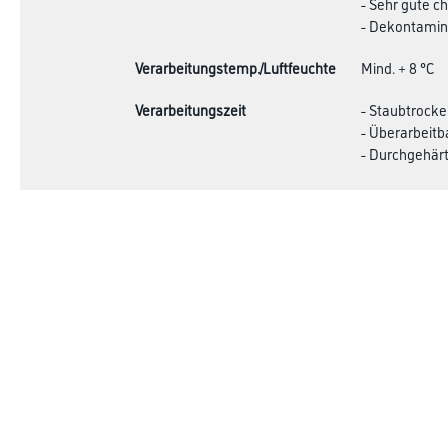
- Sehr gute c
- Dekontamini
Verarbeitungstemp./Luftfeuchte
Mind. + 8 °C
Verarbeitungszeit
- Staubtrocke
- Überarbeitb
- Durchgehärt
Verbrauch
- Pinsel/ Rolle
- Spritzen: 165
Achtung
Online-Shop
Farbe
Verbrauchsmate