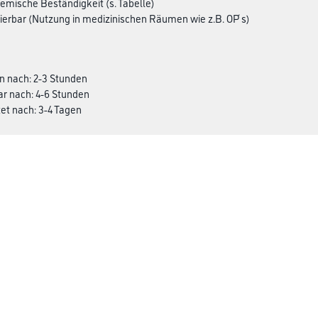
hemische Beständigkeit (s. Tabelle)
erbar (Nutzung in medizinischen Räumen wie z.B. OP ́s)
n nach: 2-3 Stunden
ar nach: 4-6 Stunden
et nach: 3-4 Tagen
: 155 - 175 ml/m²
 - 185 ml/²
Über Uns
rialien
Unternehmen