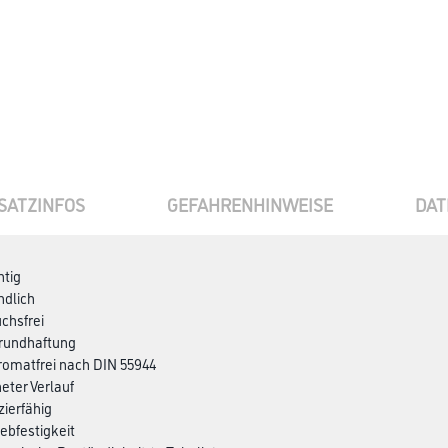
SATZINFOS
GEFAHRENHINWEISE
DAT
ntig
ndlich
chsfrei
grundhaftung
hromatfrei nach DIN 55944
eter Verlauf
zierfähig
iebfestigkeit