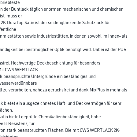
briebfeste
nn der Buntlack täglich enormen mechanischen und chemischen
st, muss er
K-DuraTop Satin ist der seidenglänzende Schutzlack für
fentliche
nmiestätten sowie Industriestätten, in denen sowohl im Innen- als
ndigkeit bei bestmöglicher Optik benötigt wird. Dabei ist der PUR
hsfrei. Hochwertige Deckbeschichtung für besonders
: Mit CWS WERTLACK
rk beanspruchte Untergründe ein beständiges und
 wasserverdünnbare
ll zu verarbeiten, nahezu geruchsfrei und dank MixPlus in mehr als
k bietet ein ausgezeichnetes Haft- und Deckvermögen für sehr
lächen.
n bietet geprüfte Chemikalienbeständigkeit, hohe
eiß-Resistenz, für
 von stark beanspruchten Flächen. Die mit CWS WERTLACK 2K-
chichteten