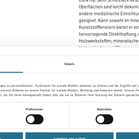
Oberflächen sind leicht dekon
andere medizinische Einricht
geeignet. Kann sowohl im Inne
Kunststofffenstern bietet er ei
hervorragende Direkthaftung, 
Holzwerkstoffen, mineralisch
Untergründen und Fliesen sow
Farbtonbezeichnung
Details
Gebinde
gen zu personalisieren, Funktionen für soziale Medien anbieten zu können und die Zugriffe auf
 unserer Website an unsere Partner für soziale Medien, Werbung und Analysen weiter. Unsere Pa
 die Sie ihnen bereitgestellt haben oder die sie im Rahmen Ihrer Nutzung der Dienste gesamme
Präferenzen
Statistiken
Zur Farbauswahl für Ihr
Wunschfarbton