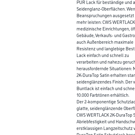
PUR Lack für beständige und a
Seidenglanz-Oberflächen. We
Beanspruchungen ausgesetzt i
mehr leisten: CWS WERTLACK 2
medizinische Einrichtungen, öf
Gebäude, Verkaufs- und Gastro
auch Außenbereich maximale
Resistenz und langlebige Bestä
Lack einfach und schnell zu
verarbeiten und nahezu geruc
herausfordernde Situationen
2K-DuraTop Satin erhalten sta
seidenglänzendes Finish. Der
Buntlack ist einfach und schne
10.000 Farbtönen erhältlich.
Der 2-komponentige Schutzlac
glatte, seidenglänzende Oberf
CWS WERTLACK 2K-DuraTop Sati
Abriebfestigkeit und Handschw
erstklassigen Langzeitschutz
DuraTop Satin Schutzlack bes