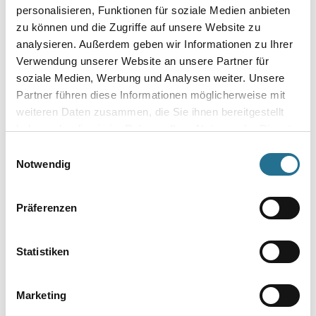
personalisieren, Funktionen für soziale Medien anbieten
zu können und die Zugriffe auf unsere Website zu
Farbtonbezeichnung
analysieren. Außerdem geben wir Informationen zu Ihrer
Verwendung unserer Website an unsere Partner für
soziale Medien, Werbung und Analysen weiter. Unsere
Glanzgrad
Partner führen diese Informationen möglicherweise mit
weiteren Daten zusammen, die Sie ihnen bereitgestellt
haben oder die sie im Rahmen Ihrer Nutzung der Dienste
Gebinde
gesammelt haben.
Einwilligungsauswahl
Notwendig
Präferenzen
Umrechnungsfaktoren
Statistiken
Marketing