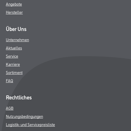
GEFAHRENHINWEISE
DATENBLÄTTER
SPEZIFIKATIONEN
Online-Shop
Farbe
WDV-Systeme
Trockenbau
Putze & Spachtelmassen
Bodenbeläge
Wand- & Deckenbeläge
Werkzeug & Maschinen
Verbrauchsmaterialien