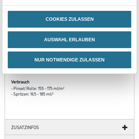
COOKIES ZULASSEN
PRODUKTEIGENSCHAFTEN
AUSWAHL ERLAUBEN
Produkteigenschaft
- 2- Schichtlack mit Direkthaftung
NUR NOTWENDIGE ZULASSEN
- Fülliger, glatter Verlauf
- Hohe Standfestigkeit bis 200 μm Nassschichtstärke / Arbeitsgang
- Vergilbungsfreies Intensivweiß
- Direkthaftung auf Aluminium und verzinkten Untergründen (z.B.
Dachrinnen)
- Dickschichtig mit hoher Kantenabdeckung
- Ausgezeichnete UV- und Wetterbeständigkeit
- Nahezu geruchsfrei
- Blei- und Chromatfrei
- Blockfest (ideal für Fenster- u. Türlackierungen
- Erfüllt die DIN EN 71:2014 Sicherheit von Spielzeug Teil 3:
Migration bestimmter Elemente