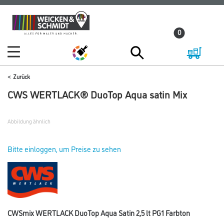
Zum
Zum
Inhalt
Navigationsmenü
0
springen
springen
Zurück
CWS WERTLACK® DuoTop Aqua satin Mix