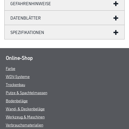
Verarbeitungstemp./Luftfeuchte
Mind. + 8 °C
Verarbeitungszeit
- Staubtrocken nach: 2-3 Stunden
- Überarbeitbar nach: 4-6 Stunden
- Durchgehärtet nach: 3-4 Tagen
Verbrauch
- Pinsel/ Rolle: 155 - 175 ml/m²
- Spritzen: 165 - 185 ml/²
ZUSATZINFOS