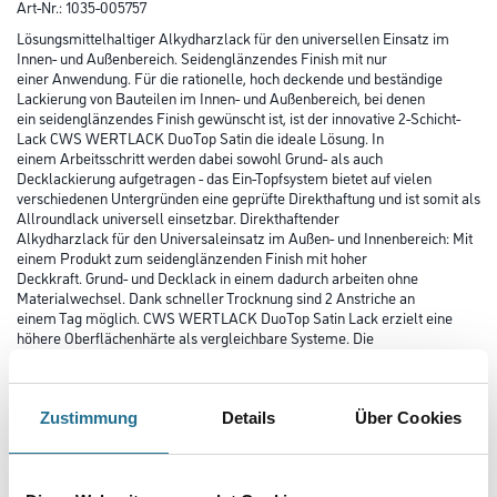
Art-Nr.:
1035-005757
Lösungsmittelhaltiger Alkydharzlack für den universellen Einsatz im
Innen- und Außenbereich. Seidenglänzendes Finish mit nur
einer Anwendung. Für die rationelle, hoch deckende und beständige
Lackierung von Bauteilen im Innen- und Außenbereich, bei denen
ein seidenglänzendes Finish gewünscht ist, ist der innovative 2-Schicht-
Lack CWS WERTLACK DuoTop Satin die ideale Lösung. In
einem Arbeitsschritt werden dabei sowohl Grund- als auch
Decklackierung aufgetragen - das Ein-Topfsystem bietet auf vielen
verschiedenen Untergründen eine geprüfte Direkthaftung und ist somit als
Allroundlack universell einsetzbar. Direkthaftender
Alkydharzlack für den Universaleinsatz im Außen- und Innenbereich: Mit
einem Produkt zum seidenglänzenden Finish mit hoher
Deckkraft. Grund- und Decklack in einem dadurch arbeiten ohne
Materialwechsel. Dank schneller Trocknung sind 2 Anstriche an
einem Tag möglich. CWS WERTLACK DuoTop Satin Lack erzielt eine
höhere Oberflächenhärte als vergleichbare Systeme. Die
strapazierfähigen Oberflächen sind in Innenräumen nahezu
vergilbungsfrei und im Außenbereich dank Perfect Silicon Technologie
hoch wetter- und UV-beständig. CWS WERTLACK DuoTop Satin ist leicht
zu verarbeiten und erzielt makellose Oberflächen mit
Zustimmung
Details
Über Cookies
fülligem, glattem Verlauf. Haftet auf vorbereiteten Untergründen wie Holz
Holzwerkstoffen, Aluminium, Hart-PVC oder tragfähigen
Altbeschichtungen direkt. Anwendungsbeispiele im Außenbereich sind
Fensterlack, Türflächenlack, Dachrinnen, Fallrohre aus