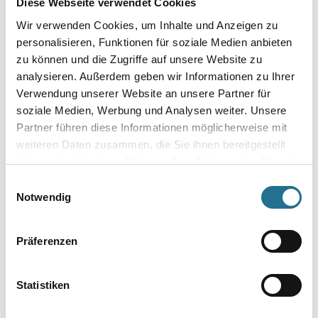
Diese Webseite verwendet Cookies
Hart-PVC und Aluminium, Dachuntersichten, Garagentor Lack,
Fassadenbekleidung und Geländer. Anwendungsbeispiele im
Wir verwenden Cookies, um Inhalte und Anzeigen zu
Innenbereich
personalisieren, Funktionen für soziale Medien anbieten
sind Türlack, Lack für Türzargen, Geländer, Fußleisten, Paneele und
zu können und die Zugriffe auf unsere Website zu
Möbel.
analysieren. Außerdem geben wir Informationen zu Ihrer
Verwendung unserer Website an unsere Partner für
Farbtonbezeichnung
soziale Medien, Werbung und Analysen weiter. Unsere
Partner führen diese Informationen möglicherweise mit
weiteren Daten zusammen, die Sie ihnen bereitgestellt
Glanzgrad
haben oder die sie im Rahmen Ihrer Nutzung der Dienste
gesammelt haben.
Einwilligungsauswahl
Notwendig
Gebinde
Präferenzen
Statistiken
Umrechnungsfaktoren