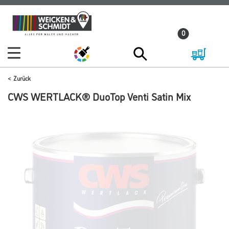
Zum
Zum
Inhalt
Navigationsmenü
0
springen
springen
Zurück
CWS WERTLACK® DuoTop Venti Satin Mix