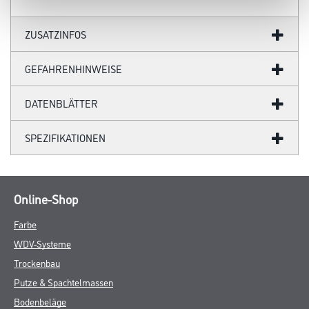
- Blockfest
- Diffusionsfähig
- Umweltfreundlich
- Chemikalienbeständig
- Hohe Standfestigkeit ( bis 200 μm)
- Guter Verlauf
- Erfüllt die Anforderungen an die Sicherheit von Spielzeug gemäß
DIN EN 71:2014 Teil 3: Migration bestimmter Elemente
Verarbeitungstemp./Luftfeuchte
Mind. + 8 °C
Verarbeitungszeit
- Staubtrocken nach: 2-3 Stunden
- Überarbeitbar nach: 4-6 Stunden
- Durchgehärtet nach: 3-4 Tagen
Verbrauch
- Pinsel/ Rolle: 155 - 175 ml/m²
- Spritzen: 165 - 185 ml/²