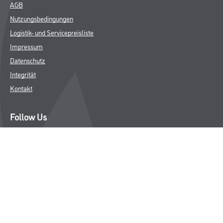
Wand- & Deckenbeläge
Werkzeug & Maschinen
Verbrauchsmaterialien
Angebote
Hersteller
Über Uns
Unternehmen
Aktuelles
Service
Karriere
Sortiment
FAQ
Rechtliches