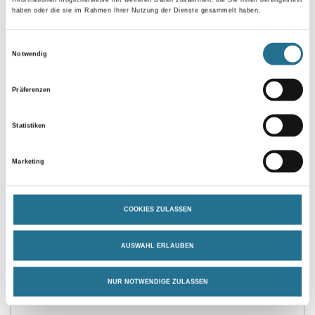
haben oder die sie im Rahmen Ihrer Nutzung der Dienste gesammelt haben.
Einwilligungsauswahl
Umrechnungsfaktoren
Notwendig
Präferenzen
Statistiken
Marketing
PRODUKTEIGENSCHAFTEN
COOKIES ZULASSEN
Produkteigenschaft
AUSWAHL ERLAUBEN
- Direkthaftung auf elektrophoretisch / KTL grundlackierten
Stahlzargen (z.B. Fa. HÖRMANN)
NUR NOTWENDIGE ZULASSEN
- Gute Haftung auf diversen Untergründen
- Hohes Deckvermögen
- Geruchsarm