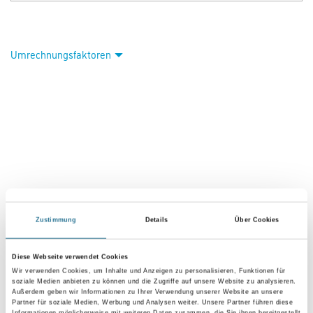
Art-Nr.:
1035-005963
Innovativer, spritzfähiger, seidenglänzender Weiss- und Buntlack.
Eintopfsystem auf Spezial-Bindemittelbasis. Eintopfsystem zur
hochwertigen Grund- und Deckbeschichtung von Holz, Holzwerkstoffen
(MDF), Aluminium, Zink, Hart-PVC, verzinkte,
elektrophoretisch (KTL) grundlackierte Stahlbauteile (z.B. HÖRMANN
Stahlzargen) und 1K-Altbeschichtungen (Alkydharz- u.
Acrylatbasis). Ausschließlich mittels Spritzapplikation
(HVLP=Niederdruckspritzverfahren), nach entsprechender
Vorbehandlung,
verarbeitbar.
Farbtonbezeichnung
Glanzgrad
Zustimmung
Details
Über Cookies
Diese Webseite verwendet Cookies
Wir verwenden Cookies, um Inhalte und Anzeigen zu personalisieren, Funktionen für
Gebinde
soziale Medien anbieten zu können und die Zugriffe auf unsere Website zu analysieren.
Außerdem geben wir Informationen zu Ihrer Verwendung unserer Website an unsere
Partner für soziale Medien, Werbung und Analysen weiter. Unsere Partner führen diese
Informationen möglicherweise mit weiteren Daten zusammen, die Sie ihnen bereitgestellt