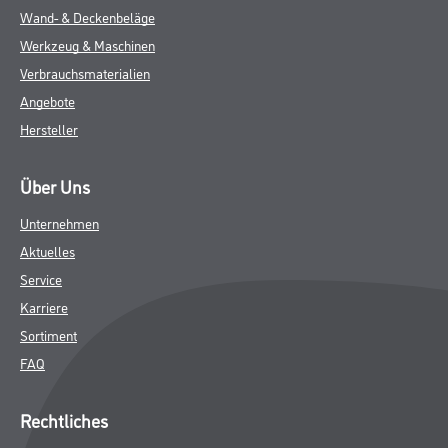
ZUSATZINFOS
GEFAHRENHINWEISE
DATENBLÄTTER
SPEZIFIKATIONEN
Online-Shop
Farbe
WDV-Systeme
Trockenbau
Putze & Spachtelmassen
Bodenbeläge