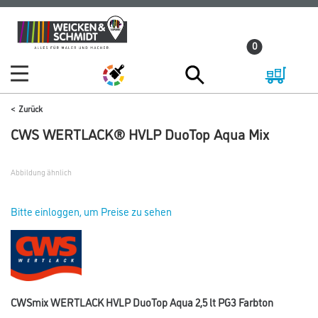
Zum
Zum
Inhalt
Navigationsmenü
0
springen
springen
Zurück
CWS WERTLACK® HVLP DuoTop Aqua Mix