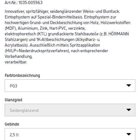
Abbildung ähnlich
Bitte einloggen, um Preise zu sehen
CWSmix WERTLACK HVLP DuoTop Aqua 2,5 lt PG3 Farbton