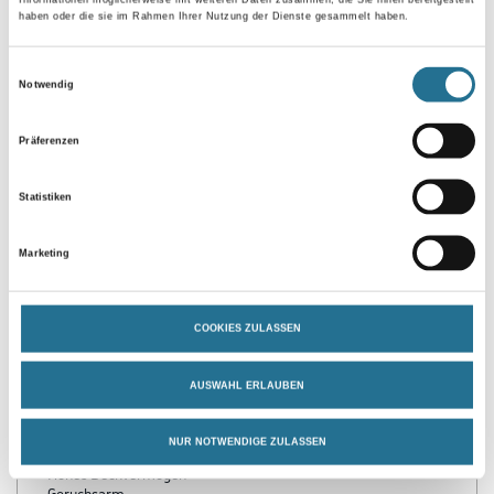
haben oder die sie im Rahmen Ihrer Nutzung der Dienste gesammelt haben.
Einwilligungsauswahl
Umrechnungsfaktoren
Notwendig
Präferenzen
Statistiken
Marketing
PRODUKTEIGENSCHAFTEN
COOKIES ZULASSEN
Produkteigenschaft
AUSWAHL ERLAUBEN
- Direkthaftung auf elektrophoretisch / KTL grundlackierten
Stahlzargen (z.B. Fa. HÖRMANN)
NUR NOTWENDIGE ZULASSEN
- Gute Haftung auf diversen Untergründen
- Hohes Deckvermögen
- Geruchsarm