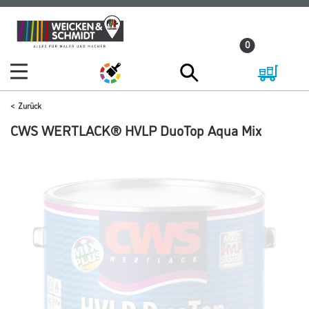
Zum
Zum
Inhalt
Navigationsmenü
0
springen
springen
Zurück
CWS WERTLACK® HVLP DuoTop Aqua Mix