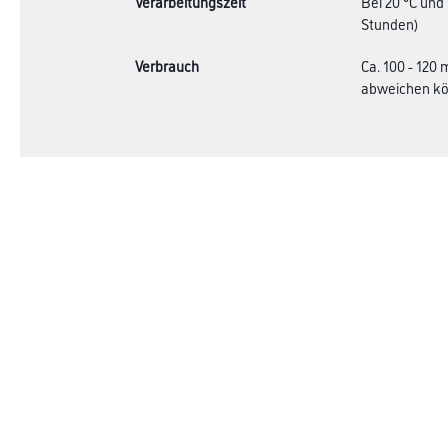
Verarbeitungszeit
Bei 20 °C und
Stunden)
Verbrauch
Ca. 100 - 120
abweichen kön
Online-Shop
Farbe
Verbrauchsmate
WDV-Systeme
Angebote
Trockenbau
Hersteller
Putze & Spachtelmassen
Bodenbeläge
Wand- & Deckenbeläge
Werkzeug & Maschinen