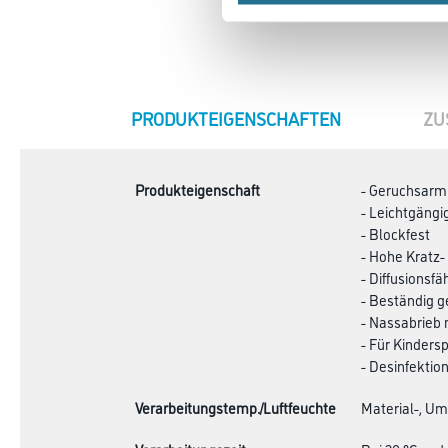
CURRENT
PRODUKTEIGENSCHAFTEN
ZU
TAB:
Produkteigenschaft
- Geruchsarm
- Leichtgängi
- Blockfest
- Hohe Kratz-
- Diffusionsfä
- Beständig g
- Nassabrieb 
- Für Kinders
- Desinfektio
Verarbeitungstemp./Luftfeuchte
Material-, Um