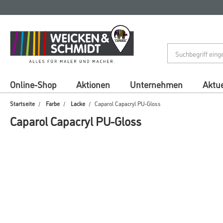
Zum
Zum
Inhalt
Navigationsmenü
springen
springen
Online-Shop
Aktionen
Unternehmen
Aktue
Startseite
Farbe
Lacke
Caparol Capacryl PU-Gloss
Caparol Capacryl PU-Gloss