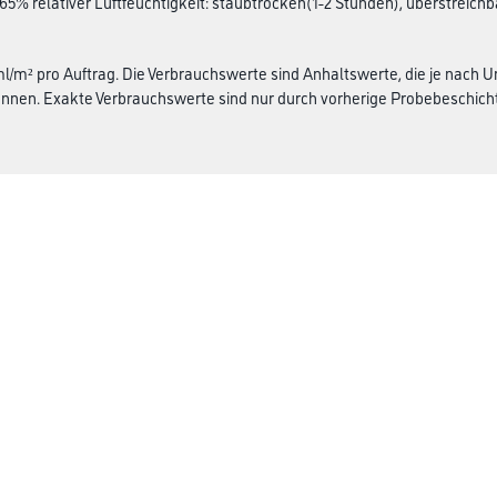
 65% relativer Luftfeuchtigkeit: staubtrocken(1-2 Stunden), überstreich
 ml/m² pro Auftrag. Die Verbrauchswerte sind Anhaltswerte, die je nach
nen. Exakte Verbrauchswerte sind nur durch vorherige Probebeschicht
Über Uns
rialien
Unternehmen
Aktuelles
Service
Karriere
Sortiment
FAQ