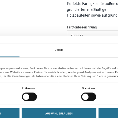
Perfekte Farbigkeit für außen 
grundierten maßhaltigen
Holzbauteilen sowie auf grund
Farbtonbezeichnung
Gebinde
Details
gen zu personalisieren, Funktionen für soziale Medien anbieten zu können und die Zugriffe auf
 unserer Website an unsere Partner für soziale Medien, Werbung und Analysen weiter. Unsere Pa
Umrechnungsfaktoren
 die Sie ihnen bereitgestellt haben oder die sie im Rahmen Ihrer Nutzung der Dienste gesamme
Präferenzen
Statistiken
Zur Farbauswahl für Ihr
Wunschfarbton
N
AUSWAHL ERLAUBEN