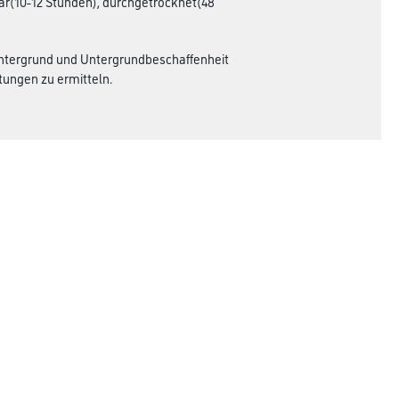
bar(10-12 Stunden), durchgetrocknet(48
 Untergrund und Untergrundbeschaffenheit
ungen zu ermitteln.
Rechtliches
AGB
Nutzungsbedingungen
Logistik- und Servicepreisliste
Impressum
Datenschutz
Integrität
Kontakt