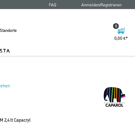
FAQ
Anmelden/Registrieren
0
Standorte
0,00 €
 sehen
 2,4 lt Capacryl