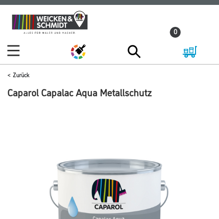
Zum
Zum
Inhalt
Navigationsmenü
0
springen
springen
Zurück
Caparol Capalac Aqua Metallschutz