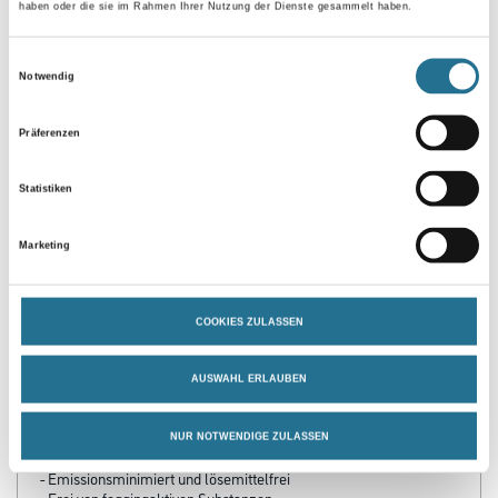
Umrechnungsfaktoren
haben oder die sie im Rahmen Ihrer Nutzung der Dienste gesammelt haben.
Einwilligungsauswahl
Zur Farbauswahl für Ihren Wunschfarbton
Notwendig
Präferenzen
Statistiken
Marketing
PRODUKTEIGENSCHAFTEN
COOKIES ZULASSEN
Produkteigenschaft
AUSWAHL ERLAUBEN
- Konservierungsmittelfrei (Weißware)
- MaXXimal leichtgängige, kraftsparende Verarbeitung
- Für gleichmäßige, ansatzfreie Oberflächen
NUR NOTWENDIGE ZULASSEN
- Optimal ausbesserungsfähig
- Emissionsminimiert und lösemittelfrei
- Frei von foggingaktiven Substanzen