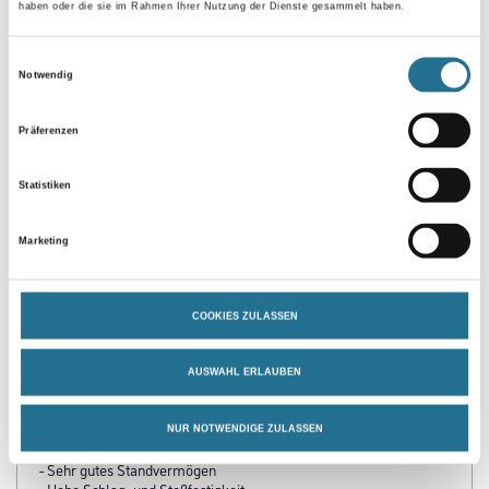
Umrechnungsfaktoren
haben oder die sie im Rahmen Ihrer Nutzung der Dienste gesammelt haben.
Einwilligungsauswahl
Zur Farbauswahl für Ihren Wunschfarbton
Notwendig
Präferenzen
Statistiken
Marketing
PRODUKTEIGENSCHAFTEN
COOKIES ZULASSEN
Produkteigenschaft
AUSWAHL ERLAUBEN
- Hohe Kantenabdeckung
- Sehr gute Farbstabilität
- Hervorragendes Deckvermögen
NUR NOTWENDIGE ZULASSEN
- Lange Offenzeit
- Sehr gutes Standvermögen
- Hohe Schlag- und Stoßfestigkeit