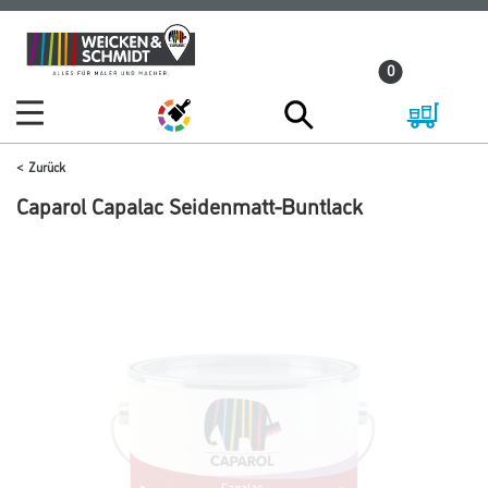
Zum
Zum
Inhalt
Navigationsmenü
0
springen
springen
Zurück
Caparol Capalac Seidenmatt-Buntlack