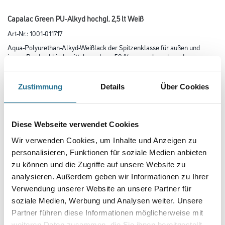
Capalac Green PU-Alkyd hochgl. 2,5 lt Weiß
Art-Nr.:
1001-011717
Aqua-Polyurethan-Alkyd-Weißlack der Spitzenklasse für außen und
innen. Das Lackbindemittel wurde zu 50 % aus nachwachsenden
Rohstoffen hergestellt. Blockfest, hohe Kratz- und Stossfestigkeit.
Farbtonbezeichnung
Zustimmung
Details
Über Cookies
Diese Webseite verwendet Cookies
Glanzgrad
Wir verwenden Cookies, um Inhalte und Anzeigen zu
personalisieren, Funktionen für soziale Medien anbieten
zu können und die Zugriffe auf unsere Website zu
Gebinde
analysieren. Außerdem geben wir Informationen zu Ihrer
Verwendung unserer Website an unsere Partner für
soziale Medien, Werbung und Analysen weiter. Unsere
Partner führen diese Informationen möglicherweise mit
weiteren Daten zusammen, die Sie ihnen bereitgestellt