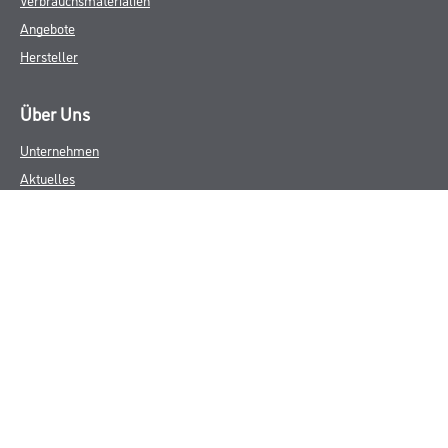
Angebote
Hersteller
Über Uns
Unternehmen
Aktuelles
Service
Karriere
Sortiment
FAQ
Rechtliches
AGB
Nutzungsbedingungen
Logistik- und Servicepreisliste