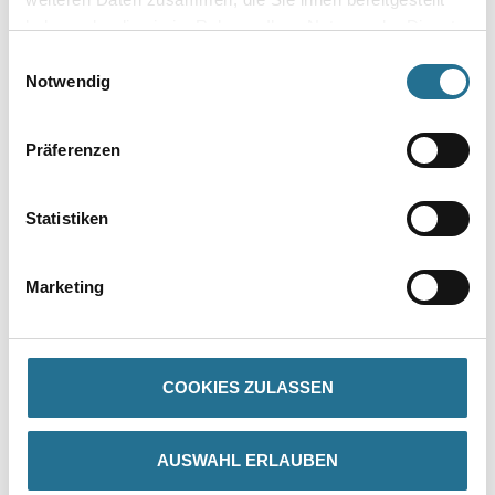
Umrechnungsfaktoren
haben oder die sie im Rahmen Ihrer Nutzung der Dienste
gesammelt haben.
Einwilligungsauswahl
Notwendig
Präferenzen
Statistiken
PRODUKTEIGENSCHAFTEN
Marketing
Produkteigenschaft
- Hochbeständig
- Guter Verlauf
- Wasserverdünnbar
COOKIES ZULASSEN
- Geruchsarm
- Leichtgängige, geschmeidige Verarbeitung
- Wetterbeständig
- Blockfest
AUSWAHL ERLAUBEN
- Hohe Kratz- und Stoßfestigkeit