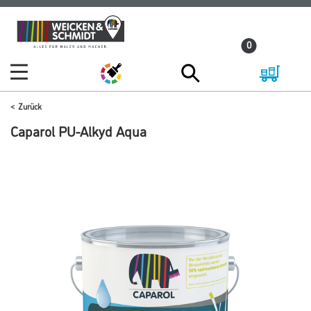
Zum
Zum
Inhalt
Navigationsmenü
0
springen
springen
Zurück
Caparol PU-Alkyd Aqua