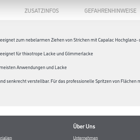
ZUSATZINFOS
GEFAHRENHINWEISE
geeignet zum nebelarmen Ziehen von Strichen mit Capalac Hochglanz-
geeignet für thixotrope Lacke und Glimmerlacke
die meisten Anwendungen und Lacke
und senkrecht verstellbar. Für das professionelle Spritzen von Flächen
Über Uns
rialien
Unternehmen