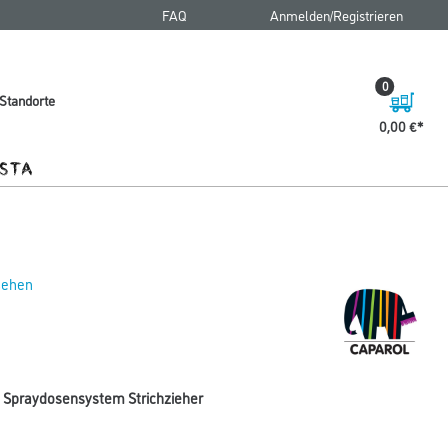
FAQ
Anmelden/Registrieren
0
Standorte
0,00 €
 sehen
st Spraydosensystem Strichzieher