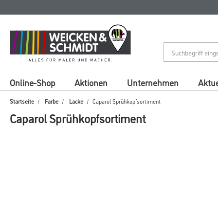
Zum
Zum
Inhalt
Navigationsmenü
springen
springen
Online-Shop
Aktionen
Unternehmen
Aktue
Startseite
Farbe
Lacke
Caparol Sprühkopfsortiment
Caparol Sprühkopfsortiment