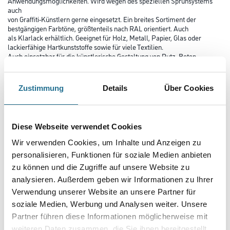
Anwendungsmöglichkeiten. Wird wegen des speziellen Sprühsystems
auch
von Graffiti-Künstlern gerne eingesetzt. Ein breites Sortiment der
bestgängigen Farbtöne, größtenteils nach RAL orientiert. Auch
als Klarlack erhältlich. Geeignet für Holz, Metall, Papier, Glas oder
lackierfähige Hartkunststoffe sowie für viele Textilien.
Auch einsetzbar für die künstlerische Gestaltung von Putz, Beton,
Naturstein.
Farbtonbezeichnung
Zustimmung
Details
Über Cookies
Diese Webseite verwendet Cookies
Glanzgrad
Wir verwenden Cookies, um Inhalte und Anzeigen zu
personalisieren, Funktionen für soziale Medien anbieten
Gebinde
zu können und die Zugriffe auf unsere Website zu
analysieren. Außerdem geben wir Informationen zu Ihrer
Verwendung unserer Website an unsere Partner für
soziale Medien, Werbung und Analysen weiter. Unsere
Partner führen diese Informationen möglicherweise mit
weiteren Daten zusammen, die Sie ihnen bereitgestellt