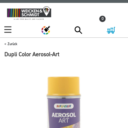
Zum
Zum
Inhalt
Navigationsmenü
0
springen
springen
Zurück
Dupli Color Aerosol-Art