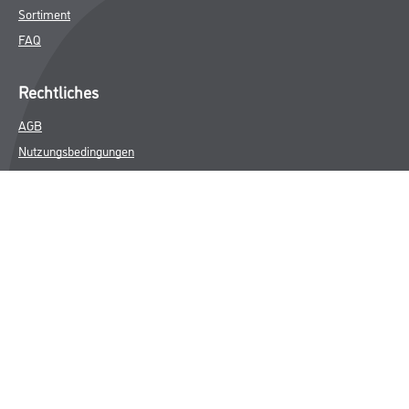
Sortiment
FAQ
Rechtliches
AGB
Nutzungsbedingungen
Logistik- und Servicepreisliste
Impressum
Datenschutz
Integrität
Kontakt
Follow Us