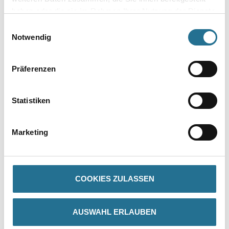
Umrechnungsfaktoren
haben oder die sie im Rahmen Ihrer Nutzung der Dienste
gesammelt haben.
Einwilligungsauswahl
Notwendig
Präferenzen
Statistiken
PRODUKTEIGENSCHAFTEN
Marketing
Verarbeitungszeit
Staubtrocken: 10 min, grifffest: 30 min, durchgetrocknet: 2 h,
überlackierbar: 24 h
COOKIES ZULASSEN
Verarbeitungstemp./Luftfeuchte
Arbeitstemperatur: 10 - 25 °C
AUSWAHL ERLAUBEN
Verbrauch