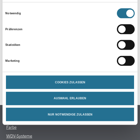
Ergiebigkeit: 0.8 - 1.5 m²
Einwilligungsauswahl
Notwendig
Gefahr
Präferenzen
ZUSATZINFOS
Statistiken
GEFAHRENHINWEISE
Marketing
DATENBLÄTTER
COOKIES ZULASSEN
SPEZIFIKATIONEN
AUSWAHL ERLAUBEN
Online-Shop
NUR NOTWENDIGE ZULASSEN
Farbe
WDV-Systeme