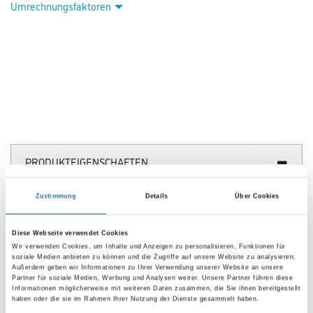
Umrechnungsfaktoren
PRODUKTEIGENSCHAFTEN
Zustimmung
Details
Über Cookies
Verarbeitungszeit
Staubtrocken: 10 min, grifffest: 30 min, durchgetrocknet: 2 h,
überlackierbar: 24 h
Diese Webseite verwendet Cookies
Wir verwenden Cookies, um Inhalte und Anzeigen zu personalisieren, Funktionen für
Verarbeitungstemp./Luftfeuchte
soziale Medien anbieten zu können und die Zugriffe auf unsere Website zu analysieren.
Außerdem geben wir Informationen zu Ihrer Verwendung unserer Website an unsere
Arbeitstemperatur: 10 - 25 °C
Partner für soziale Medien, Werbung und Analysen weiter. Unsere Partner führen diese
Informationen möglicherweise mit weiteren Daten zusammen, die Sie ihnen bereitgestellt
Verbrauch
haben oder die sie im Rahmen Ihrer Nutzung der Dienste gesammelt haben.