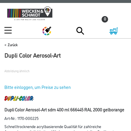
Zum
Zum
Inhalt
Navigationsmenü
0
springen
springen
Zurück
Dupli Color Aerosol-Art
Abbildung ähnlich
Bitte einloggen, um Preise zu sehen
Dupli Color Aerosol-Art sdm 400 ml 666445 RAL 2000 gelborange
Art-Nr.:
1170-000225
Schnelltrocknende acrylbasierende Qualität für zahlreiche