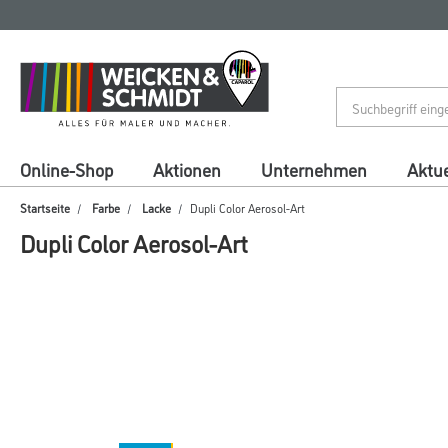
Zum
Zum
Inhalt
Navigationsmenü
springen
springen
Online-Shop
Aktionen
Unternehmen
Aktue
Startseite
Farbe
Lacke
Dupli Color Aerosol-Art
Dupli Color Aerosol-Art