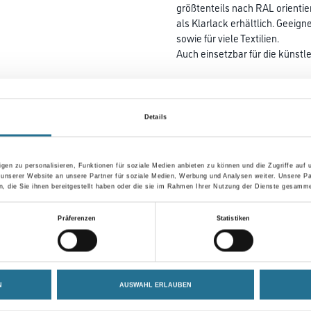
größtenteils nach RAL orientie
als Klarlack erhältlich. Geeigne
sowie für viele Textilien.
Auch einsetzbar für die künstl
Farbtonbezeichnung
Details
Gebinde
gen zu personalisieren, Funktionen für soziale Medien anbieten zu können und die Zugriffe auf
 unserer Website an unsere Partner für soziale Medien, Werbung und Analysen weiter. Unsere Pa
 die Sie ihnen bereitgestellt haben oder die sie im Rahmen Ihrer Nutzung der Dienste gesamme
Umrechnungsfaktoren
Präferenzen
Statistiken
N
AUSWAHL ERLAUBEN