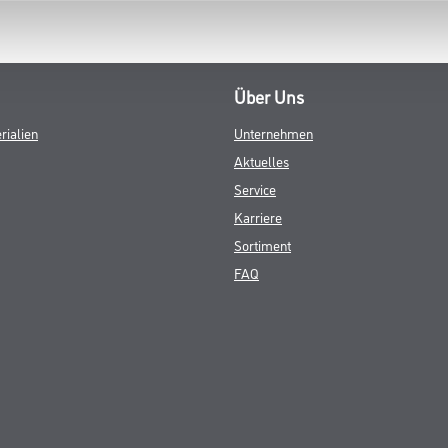
SATZINFOS
GEFAHRENHINWEISE
DAT
10 min, grifffest: 30 min, durchgetrocknet: 2 h, überlackierbar: 24 h
tur: 10 - 25 °C
.8 - 1.5 m²
Über Uns
rialien
Unternehmen
Aktuelles