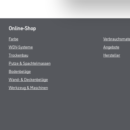
CURRENT
PRODUKTEIGENSCHAFTEN
ZU
TAB:
Verarbeitungszeit
Staubtrocken: 
Verarbeitungstemp./Luftfeuchte
Arbeitstempera
Verbrauch
Ergiebigkeit: 0
Gefahr
Online-Shop
Farbe
Verbrauchsmate
WDV-Systeme
Angebote