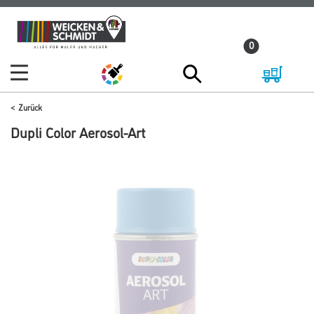
Zum
Zum
Inhalt
Navigationsmenü
0
springen
springen
Zurück
Dupli Color Aerosol-Art