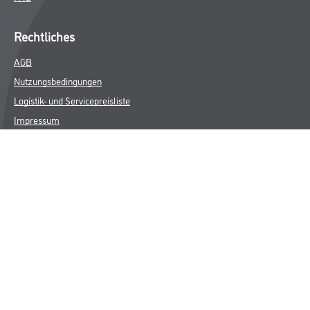
Rechtliches
AGB
Nutzungsbedingungen
Logistik- und Servicepreisliste
Impressum
Datenschutz
Integrität
Kontakt
Follow Us
© Copyright CMS Dienstleistungs-Gesellschaft
* NUR FÜR GEWERBLICHE KUNDEN. ALLE ANGEGEBENEN PREISE