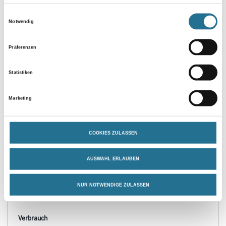
Umrechnungsfaktoren
Einwilligungsauswahl
Notwendig
Präferenzen
Statistiken
Marketing
PRODUKTEIGENSCHAFTEN
COOKIES ZULASSEN
Verarbeitungszeit
Staubtrocken: 10 min, grifffest: 30 min, durchgetrocknet: 2 h,
AUSWAHL ERLAUBEN
überlackierbar: 24 h
Verarbeitungstemp./Luftfeuchte
NUR NOTWENDIGE ZULASSEN
Arbeitstemperatur: 10 - 25 °C
Verbrauch