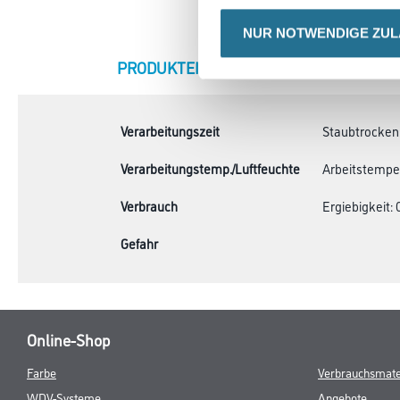
NUR NOTWENDIGE ZU
CURRENT
PRODUKTEIGENSCHAFTEN
ZU
TAB:
Verarbeitungszeit
Staubtrocken: 
Verarbeitungstemp./Luftfeuchte
Arbeitstempera
Verbrauch
Ergiebigkeit: 0
Gefahr
Online-Shop
Farbe
Verbrauchsmate
WDV-Systeme
Angebote