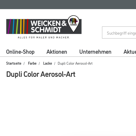
Zum
Zum
Inhalt
Navigationsmenü
springen
springen
Online-Shop
Aktionen
Unternehmen
Aktue
Startseite
Farbe
Lacke
Dupli Color Aerosol-Art
Dupli Color Aerosol-Art