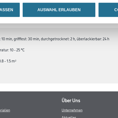
LASSEN
AUSWAHL ERLAUBEN
C
SATZINFOS
GEFAHRENHINWEISE
DAT
10 min, grifffest: 30 min, durchgetrocknet: 2 h, überlackierbar: 24 h
tur: 10 - 25 °C
.8 - 1.5 m²
Über Uns
rialien
Unternehmen
Aktuelles