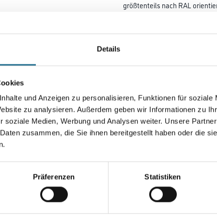
größtenteils nach RAL orientie
als Klarlack erhältlich. Geeigne
sowie für viele Textilien.
Auch einsetzbar für die künstl
Details
Farbtonbezeichnung
Cookies
Gebinde
nhalte und Anzeigen zu personalisieren, Funktionen für soziale
Website zu analysieren. Außerdem geben wir Informationen zu I
r soziale Medien, Werbung und Analysen weiter. Unsere Partner
 Daten zusammen, die Sie ihnen bereitgestellt haben oder die s
n.
Umrechnungsfaktoren
Präferenzen
Statistiken