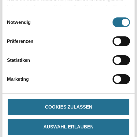
Umrechnungsfaktoren
haben oder die sie im Rahmen Ihrer Nutzung der Dienste
gesammelt haben.
Einwilligungsauswahl
Notwendig
Präferenzen
Statistiken
PRODUKTEIGENSCHAFTEN
Marketing
Verarbeitungszeit
Staubtrocken: 10 min, grifffest: 30 min, durchgetrocknet: 2 h,
überlackierbar: 24 h
COOKIES ZULASSEN
Verarbeitungstemp./Luftfeuchte
Arbeitstemperatur: 10 - 25 °C
AUSWAHL ERLAUBEN
Verbrauch