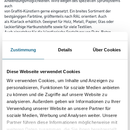
Anwendungsmöglichkeiten. Wird wegen des speziellen Sprühsystems
auch
von Graffiti-Künstlern gerne eingesetzt. Ein breites Sortiment der
bestgängigen Farbtöne, größtenteils nach RAL orientiert. Auch
als Klarlack erhältlich. Geeignet für Holz, Metall, Papier, Glas oder
lackierfähige Hartkunststoffe sowie für viele Textilien.
Auch einsetzbar für die künstlerische Gestaltung von Putz, Beton,
Naturstein.
Farbtonbezeichnung
Zustimmung
Details
Über Cookies
Diese Webseite verwendet Cookies
Glanzgrad
Wir verwenden Cookies, um Inhalte und Anzeigen zu
personalisieren, Funktionen für soziale Medien anbieten
Gebinde
zu können und die Zugriffe auf unsere Website zu
analysieren. Außerdem geben wir Informationen zu Ihrer
Verwendung unserer Website an unsere Partner für
soziale Medien, Werbung und Analysen weiter. Unsere
Partner führen diese Informationen möglicherweise mit
weiteren Daten zusammen, die Sie ihnen bereitgestellt