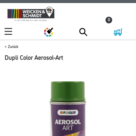
Zum
Zum
Inhalt
Navigationsmenü
0
springen
springen
Zurück
Dupli Color Aerosol-Art