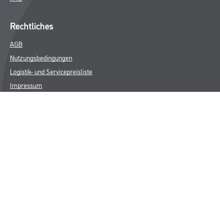
Rechtliches
AGB
Nutzungsbedingungen
Logistik- und Servicepreisliste
Impressum
Datenschutz
Integrität
Kontakt
Follow Us
© Copyright CMS Dienstleistungs-Gesellschaft
* NUR FÜR GEWERBLICHE KUNDEN. ALLE ANGEGEBENEN PREISE