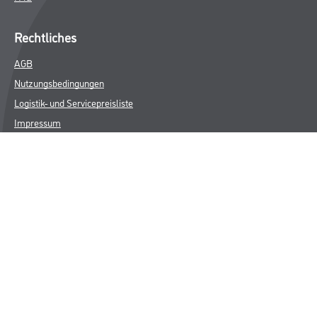
Rechtliches
AGB
Nutzungsbedingungen
Logistik- und Servicepreisliste
Impressum
Datenschutz
Integrität
Kontakt
Follow Us
© Copyright CMS Dienstleistungs-Gesellschaft
* NUR FÜR GEWERBLICHE KUNDEN. ALLE ANGEGEBENEN PREISE