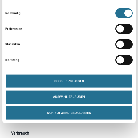
Umrechnungsfaktoren
Einwilligungsauswahl
Notwendig
Präferenzen
Statistiken
Marketing
PRODUKTEIGENSCHAFTEN
COOKIES ZULASSEN
Verarbeitungszeit
Staubtrocken: 10 min, grifffest: 30 min, durchgetrocknet: 2 h,
AUSWAHL ERLAUBEN
überlackierbar: 24 h
Verarbeitungstemp./Luftfeuchte
NUR NOTWENDIGE ZULASSEN
Arbeitstemperatur: 10 - 25 °C
Verbrauch