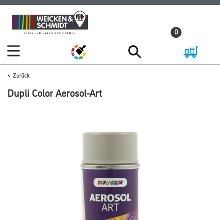
Zum
Zum
Inhalt
Navigationsmenü
0
springen
springen
Zurück
Dupli Color Aerosol-Art