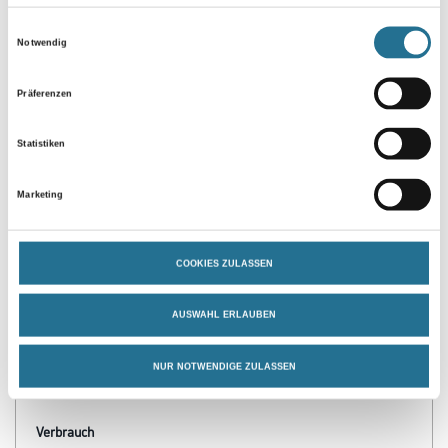
Umrechnungsfaktoren
Einwilligungsauswahl
Notwendig
Präferenzen
Statistiken
Marketing
PRODUKTEIGENSCHAFTEN
COOKIES ZULASSEN
Verarbeitungszeit
Staubtrocken: 10 min, grifffest: 30 min, durchgetrocknet: 2 h,
AUSWAHL ERLAUBEN
überlackierbar: 24 h
Verarbeitungstemp./Luftfeuchte
NUR NOTWENDIGE ZULASSEN
Arbeitstemperatur: 10 - 25 °C
Verbrauch