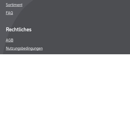
Sortiment
FAQ
Rechtliches
AGB
Nutzungsbedingungen
Logistik- und Servicepreisliste
Impressum
Datenschutz
Integrität
Kontakt
Follow Us