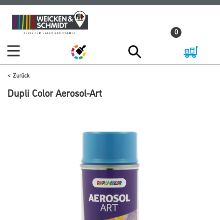
Zum
Zum
Inhalt
Navigationsmenü
0
springen
springen
Zurück
Dupli Color Aerosol-Art